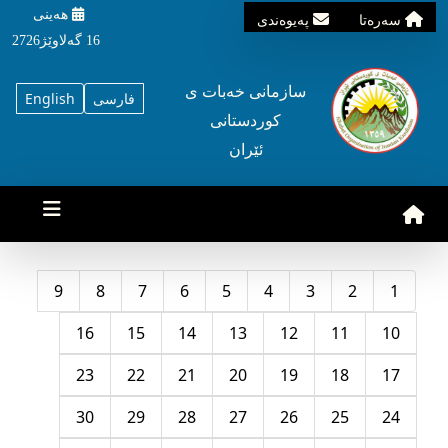
هه‌ینی
سه‌ره‌تا
په‌یوه‌ندی
16 گه‌لاوێژ2726
سازمانی خه‌بات ی
فارسی
English
کوردستانی
ئێران
9
8
7
6
5
4
3
2
1
16
15
14
13
12
11
10
23
22
21
20
19
18
17
30
29
28
27
26
25
24