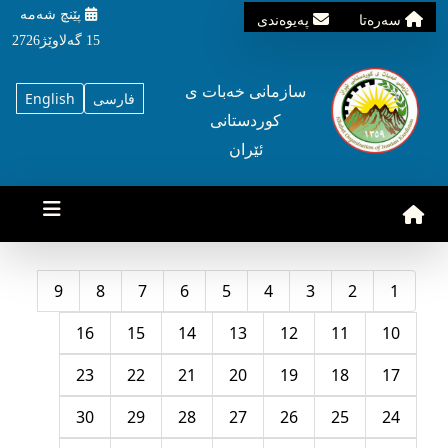
پێنچ شه‌مه‌
سه‌ره‌تا
په‌یوه‌ندی
15 گه‌لاوێژ2726
سازمانی خه‌بات ی
فارسی
English
کوردستانی
ئێران
9
8
7
6
5
4
3
2
1
16
15
14
13
12
11
10
23
22
21
20
19
18
17
30
29
28
27
26
25
24