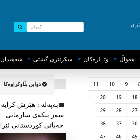
ێران
هه‌واڵ
وتــاره‌کان
سکرتێری گشتی
شه‌هیدان
11
10
9
دواین بڵاوکراوه‌کا
20
19
18
به‌په‌له‌ : هێرش کرایە
29
28
27
سەر بنکەی سازمانی
38
37
36
خەباتی کوردستانی ئێرا
47
46
45