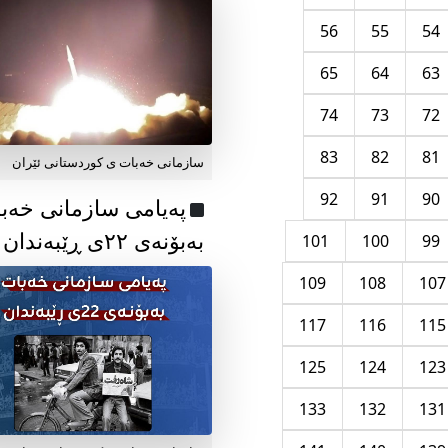
56
55
54
65
64
63
74
73
72
83
82
81
سازمانی خەبات ی کوردستانی ئێران
92
91
90
پەیامی سازمانی خەب
بەبۆنەی ۲۲ی ڕێبەندان
101
100
99
109
108
107
117
116
115
125
124
123
133
132
131