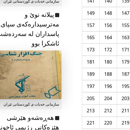
141
140
139
سازمانی خەبات ی كوردستانی ئێران
149
148
147
پیلانە نوێ و
مەترسیدارەکەی سپای
157
156
155
پاسداران لە سەردەش
165
164
163
ئاشکرا بوو
173
172
171
181
180
179
189
188
187
197
196
195
205
204
203
سازمانی خەبات ی كوردستانی ئێران
213
212
211
هەڕەشەو هێرشی
221
220
219
هێزەکانی ڕژیمی ئاخون