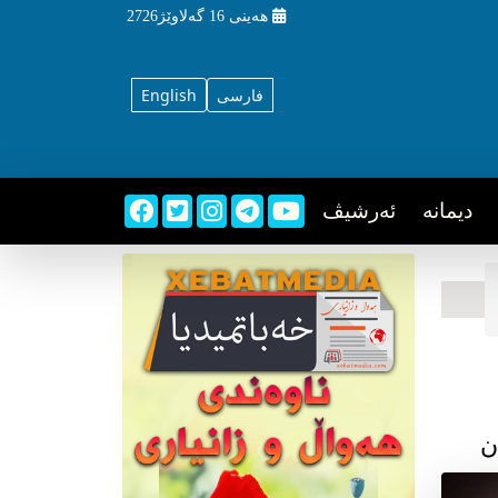
هه‌ینی
16 گه‌لاوێژ2726
فارسی
English
دیمانه
ئه‌رشیڤ
ن