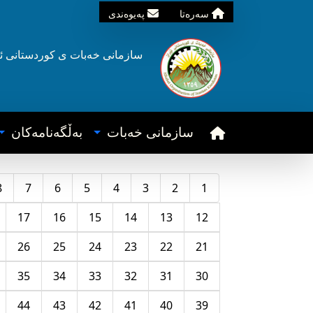
سه‌ره‌تا
په‌یوه‌ندی
سازمانی خه‌بات ی
کوردستانی
ئ
سازمانی خه‌بات
به‌ڵگه‌نامه‌کان
8
7
6
5
4
3
2
1
17
16
15
14
13
12
26
25
24
23
22
21
35
34
33
32
31
30
44
43
42
41
40
39