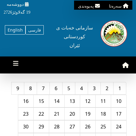
دووشه‌مه‌‌
سه‌ره‌تا
په‌یوه‌ندی
19 گه‌لاوێژ2726
سازمانی خه‌بات ی
فارسی
English
کوردستانی
ئێران
9
8
7
6
5
4
3
2
1
16
15
14
13
12
11
10
23
22
21
20
19
18
17
30
29
28
27
26
25
24