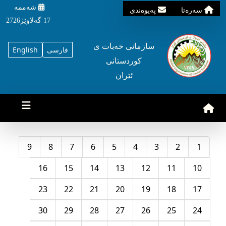
شه‌ممه‌
سه‌ره‌تا
په‌یوه‌ندی
17 گه‌لاوێژ2726
سازمانی خه‌بات ی
فارسی
English
کوردستانی
ئێران
9
8
7
6
5
4
3
2
1
16
15
14
13
12
11
10
23
22
21
20
19
18
17
30
29
28
27
26
25
24