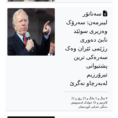
سەناتۆر
لیبرمەن: سەرۆک
وەزیری سوئێد
نابێ دەوری
رژێمی ئێران وەک
سەرەکی ترین
پشتیوانی
تیرۆرزیم
لەبەرچاو نەگرێ
9 ساڵ و 5 مانگ و 25 ڕۆژ و 22
کاتژمێر و 33 خوله‌ک له‌مه‌وپێش‌
دەنگی خەباتی کوردستان