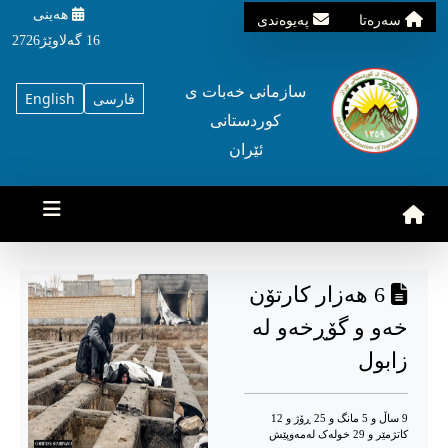
هه‌ینی
سه‌ره‌تا
په‌یوه‌ندی
16 گه‌لاوێژ2726
سازمانی خه‌بات ی
فارسی
English
کوردستانی
ئێران
6 هەزار کارتۆن
خەو و گۆڕخەو لە
زابول
9 ساڵ و 5 مانگ و 25 ڕۆژ و 12
کاتژمێر و 29 خوله‌ک له‌مه‌وپێش‌