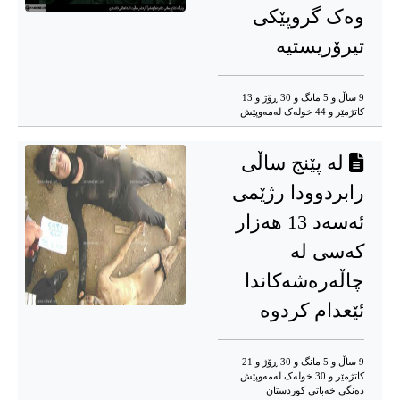
وەک گروپێکی
تیرۆریستیە
9 ساڵ و 5 مانگ و 30 ڕۆژ و 13
کاتژمێر و 44 خوله‌ک له‌مه‌وپێش‌
لە پێنج ساڵی
رابردوودا رژێمی
ئەسەد 13 هەزار
کەسی لە
چاڵەرەشەکاندا
ئێعدام کردوە
9 ساڵ و 5 مانگ و 30 ڕۆژ و 21
کاتژمێر و 30 خوله‌ک له‌مه‌وپێش‌
دەنگی خەباتی کوردستان