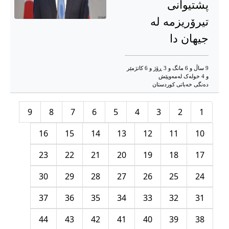
پشتیوانی
تیرۆریزمە لە
جیهان دا
9 ساڵ و 6 مانگ و 3 ڕۆژ و 6 کاتژمێر
و 4 خوله‌ک له‌مه‌وپێش‌
دەنگی خەباتی کوردستان
9
8
7
6
5
4
3
2
1
16
15
14
13
12
11
10
23
22
21
20
19
18
17
30
29
28
27
26
25
24
37
36
35
34
33
32
31
44
43
42
41
40
39
38