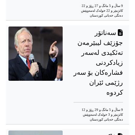
9 ساڵ و 5 مانگ و 27 ڕۆژ و 22
کاتژمێر و 22 خوله‌ک له‌مه‌وپێش‌
دەنگی خەباتی کوردستان
سەناتۆر
جۆزێف لیبێرمەن
تەئکیدی لەسەر
زیادکردنی
فشارەکان بۆ سەر
رژێمی ئێران
کردوە
9 ساڵ و 5 مانگ و 29 ڕۆژ و 12
کاتژمێر و 3 خوله‌ک له‌مه‌وپێش‌
دەنگی خەباتی کوردستان