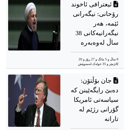
ئیعترافی ئاخوند
رۆحانی: نیگەرانی
ئێمە، هەر
نیگەرانیەکانی 38
ساڵ لەوەبەرە
9 ساڵ و 5 مانگ و 27 ڕۆژ و 20
کاتژمێر و 35 خوله‌ک له‌مه‌وپێش‌
جان بۆڵتۆن:
دەبێ رایگەێینن کە
سیاسەتی ئامریکا
گۆرانی رژێم لە
تارانە