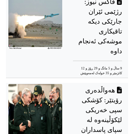
فاکس نیوز:
رژێمی ئێران
جارێکی دیکە
تاقیکاری
موشەکی ئەنجام
داوە
9 ساڵ و 5 مانگ و 29 ڕۆژ و 12
کاتژمێر و 35 خوله‌ک له‌مه‌وپێش‌
هەواڵدەری
رۆیتێر: کۆشکی
سپی خەریکی
لێکۆڵینەوە لە
سپای پاسداران