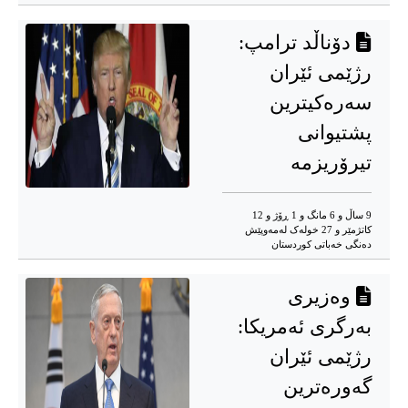
دۆناڵد ترامپ:
رژێمی ئێران
سەرەکیترین
پشتیوانی
تیرۆریزمە
9 ساڵ و 6 مانگ و 1 ڕۆژ و 12
کاتژمێر و 27 خوله‌ک له‌مه‌وپێش‌
دەنگی خەباتی کوردستان
وەزیری
بەرگری ئەمریکا:
رژێمی ئێران
گەورەترین