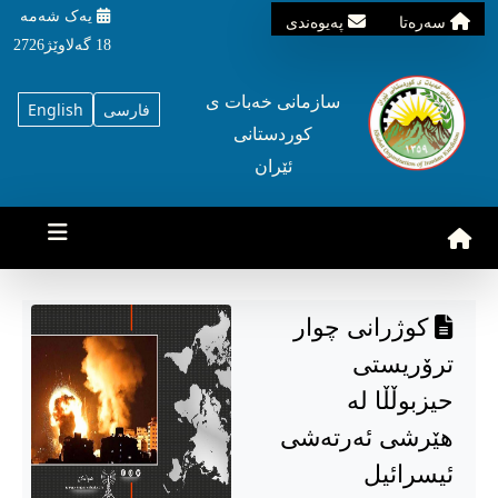
یه‌ک شه‌مه‌
سه‌ره‌تا
په‌یوه‌ندی
18 گه‌لاوێژ2726
سازمانی خه‌بات ی
فارسی
English
کوردستانی
ئێران
كوژرانی چوار
ترۆریستی
حیزبوڵڵا لە
هێرشی ئەرتەشی
ئیسرائیل