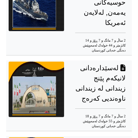
حوسیەکانی
یەمەن, لەلایەن
ئەمریکا
2 ساڵ و 7 مانگ و 7 ڕۆژ و 14
کاتژمێر و 44 خوله‌ک له‌مه‌وپێش‌
دەنگی خەباتی کوردستان
لەسێدارەدانی
لانیکەم پێنج
زیندانی لە زیندانی
ناوەندیی کەرەج
2 ساڵ و 7 مانگ و 7 ڕۆژ و 18
کاتژمێر و 55 خوله‌ک له‌مه‌وپێش‌
دەنگی خەباتی کوردستان