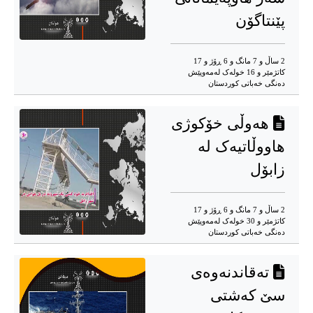
پێنتاگۆن
2 ساڵ و 7 مانگ و 6 ڕۆژ و 17
کاتژمێر و 16 خوله‌ک له‌مه‌وپێش‌
دەنگی خەباتی کوردستان
هەوڵی خۆکوژی
هاووڵاتیەک لە
زابۆل
2 ساڵ و 7 مانگ و 6 ڕۆژ و 17
کاتژمێر و 30 خوله‌ک له‌مه‌وپێش‌
دەنگی خەباتی کوردستان
تەقاندنەوەی
سێ کەشتی