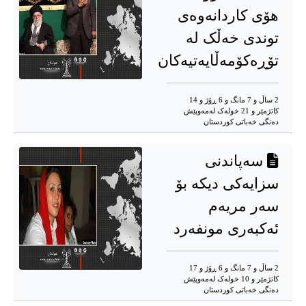
هۆی کاردانەوەی
توندی خەڵک لە
تۆڕەکۆمەڵایەتیەکان
2 ساڵ و 7 مانگ و 6 ڕۆژ و 14
کاتژمێر و 21 خوله‌ک له‌مه‌وپێش‌
دەنگی خەباتی کوردستان
سەپاندنی
سزایەکی دیکە بۆ
سەر مریەم
ئەکبەری مونفەرد
2 ساڵ و 7 مانگ و 6 ڕۆژ و 17
کاتژمێر و 10 خوله‌ک له‌مه‌وپێش‌
دەنگی خەباتی کوردستان