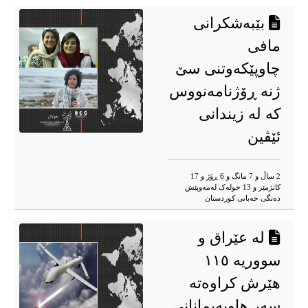
بێبەشکرانی
مافی
چاوپێکەوتنی سێ
ژنە ڕۆژنامەنووس
کە لە زیندانی
ئێڤین
2 ساڵ و 7 مانگ و 6 ڕۆژ و 17
کاتژمێر و 13 خوله‌ک له‌مه‌وپێش‌
دەنگی خەباتی کوردستان
لە عێراق و
سووریە ١١٥
هێرش كراوەتە
سەر هاوپەیمانانی