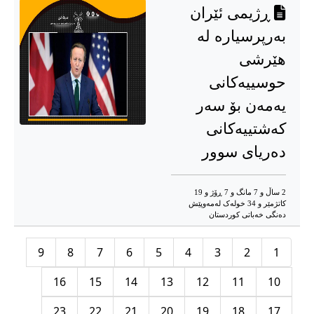
ڕژیمی ئێران
بەرپرسیارە لە
هێرشی
حوسییەكانی
یەمەن بۆ سەر
كەشتییەكانی
دەریای سوور
2 ساڵ و 7 مانگ و 7 ڕۆژ و 19
کاتژمێر و 34 خوله‌ک له‌مه‌وپێش‌
دەنگی خەباتی کوردستان
9
8
7
6
5
4
3
2
1
16
15
14
13
12
11
10
23
22
21
20
19
18
17