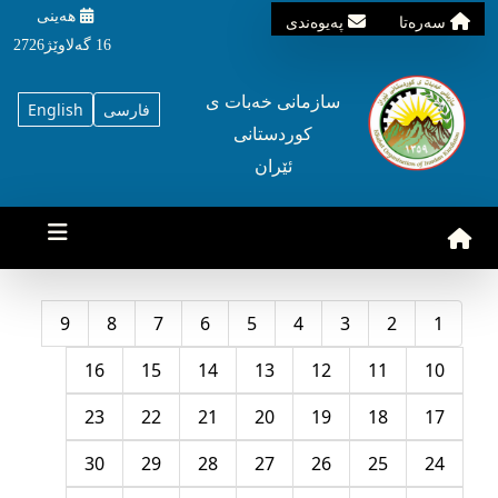
هه‌ینی
سه‌ره‌تا
په‌یوه‌ندی
16 گه‌لاوێژ2726
سازمانی خه‌بات ی
فارسی
English
کوردستانی
ئێران
9
8
7
6
5
4
3
2
1
16
15
14
13
12
11
10
23
22
21
20
19
18
17
30
29
28
27
26
25
24