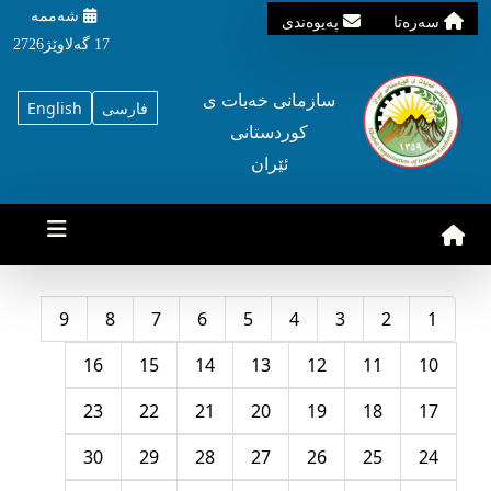
شه‌ممه‌
سه‌ره‌تا
په‌یوه‌ندی
17 گه‌لاوێژ2726
سازمانی خه‌بات ی
فارسی
English
کوردستانی
ئێران
9
8
7
6
5
4
3
2
1
16
15
14
13
12
11
10
23
22
21
20
19
18
17
30
29
28
27
26
25
24