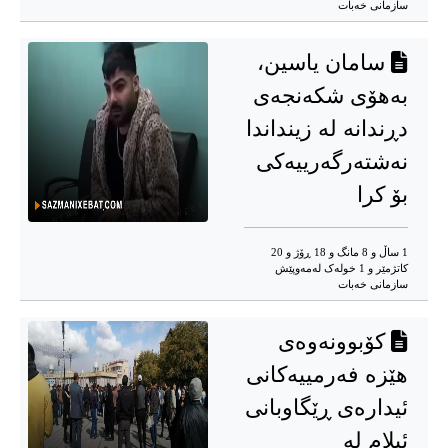
سازمانی خەبات
سامان یاسین،
بەهۆی شکەنجەی
دڕندانە لە زینداندا
نەشتەرگەرییەکی
بۆ کرا
1 ساڵ و 8 مانگ و 18 ڕۆژ و 20
کاتژمێر و 1 خوله‌ک له‌مه‌وپێش‌
سازمانی خەبات
کۆبوونەوەی
هێزە فەرمییەکانی
ئیدارەی ڕێگاوبانی
ئیلام لە