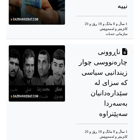
نییە
1 ساڵ و 8 مانگ و 18 ڕۆژ و 20
کاتژمێر و له‌مه‌وپێش‌
سازمانی خەبات
ناڕوونی
چارەنووسی چوار
زیندانیی سیاسی
کە سزای لە
سێدارەدانیان
بەسەردا
سەپێنراوە
1 ساڵ و 8 مانگ و 18 ڕۆژ و 20
کاتژمێر و له‌مه‌وپێش‌