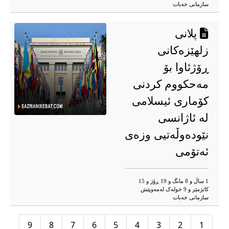
سازمانی خەبات
پلانی
زلهێزەکانی
ڕۆژئاوا بۆ
مەحكووم كردنی
کۆماری ئیسلامی
لە ئاژانسی
نێودەوڵەتیی وزەی
ئەتۆمی
1 ساڵ و 8 مانگ و 19 ڕۆژ و 15
کاتژمێر و 9 خوله‌ک له‌مه‌وپێش‌
سازمانی خەبات
9
8
7
6
5
4
3
2
1