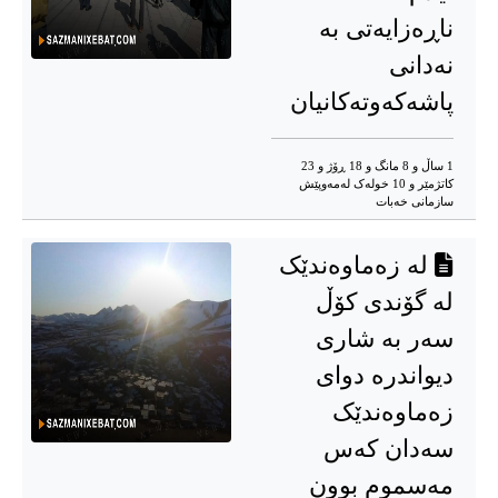
ناڕەزایەتی بە
نەدانی
پاشەکەوتەكانیان
1 ساڵ و 8 مانگ و 18 ڕۆژ و 23
کاتژمێر و 10 خوله‌ک له‌مه‌وپێش‌
سازمانی خەبات
لە زەماوەندێک
لە گۆندی کۆڵ
سەر بە شاری
دیواندرە دوای
زەماوەندێک
سەدان کەس
مەسموم بوون