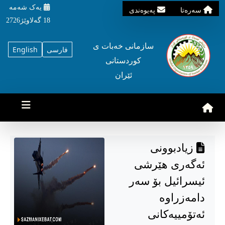
یه‌ک شه‌مه‌
سه‌ره‌تا
په‌یوه‌ندی
18 گه‌لاوێژ2726
سازمانی خه‌بات ی
فارسی
English
کوردستانی
ئێران
زیادبوونی
ئەگەری هێرشی
ئیسرائیل بۆ سەر
دامەزراوە
ئەتۆمییەکانی