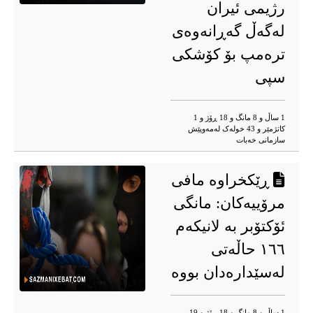
رژیمی ئیران
لەگەڵ گەڕانەوەی
ترەمپ بۆ کۆشکی
سپی
1 ساڵ و 8 مانگ و 18 ڕۆژ و 1
کاتژمێر و 43 خوله‌ک له‌مه‌وپێش‌
سازمانی خەبات
ڕێکخراوە مافی
مرۆییەکان: مانگی
ئۆکتۆبر بە لانیکەم
١٦٦ حاڵەتی
لەسێدارەدان بووە
1 ساڵ و 8 مانگ و 18 ڕۆژ و 19