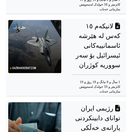
کاتژمێر و 58 خوله‌ک له‌مه‌وپێش‌
سازمانی خەبات
لانیکەم ١٥
کەس لە هێرشە
ئاسمانییەکانی
ئیسرائیل بۆ سەر
سووریە کوژران
1 ساڵ و 8 مانگ و 18 ڕۆژ و 19
کاتژمێر و 59 خوله‌ک له‌مه‌وپێش‌
سازمانی خەبات
رژیمی ایران
توانای دابینكردنی
یارانەی خەڵکی