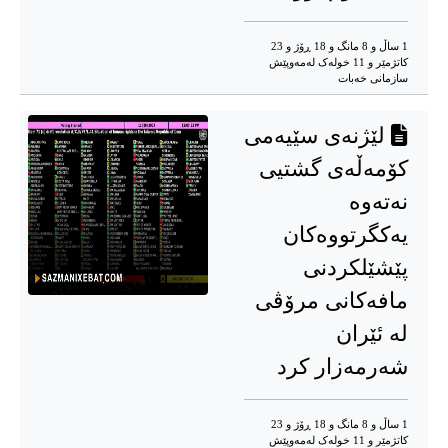
1 ساڵ و 8 مانگ و 18 ڕۆژ و 23
کاتژمێر و 11 خوله‌ک له‌مه‌وپێش‌
سازمانی خەبات
لێژنەی سێیەمی
كۆمەڵەی گشتیی
نەتەوە
یەکگرتووەکان
پێشێلکردنی
مافەکانی مرۆڤی
لە ئێران
شەرمەزار کرد
1 ساڵ و 8 مانگ و 18 ڕۆژ و 23
کاتژمێر و 11 خوله‌ک له‌مه‌وپێش‌