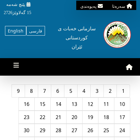
پێنچ شه‌مه‌
سه‌ره‌تا
په‌یوه‌ندی
15 گه‌لاوێژ2726
سازمانی خه‌بات ی
فارسی
English
کوردستانی
ئێران
9
8
7
6
5
4
3
2
1
16
15
14
13
12
11
10
23
22
21
20
19
18
17
30
29
28
27
26
25
24