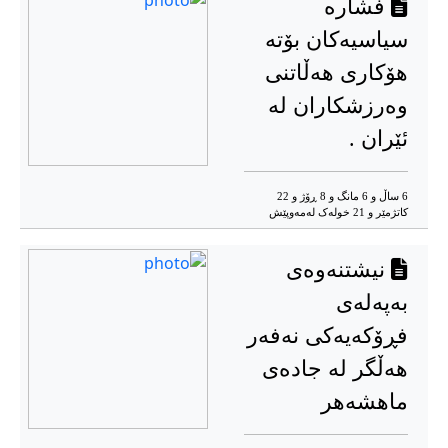
فشارە
سیاسیەکان بۆتە
هۆکاری هەڵاتنی
وەرزشکاران لە
ئێران .
6 ساڵ و 6 مانگ و 8 ڕۆژ و 22
کاتژمێر و 21 خوله‌ک له‌مه‌وپێش‌
نیشتنەوەی
بەپەلەی
فڕۆکەیەکی نەفەر
هەڵگر لە جادەی
ماهشەهر