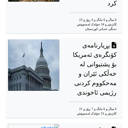
کرد
6 ساڵ و 6 مانگ و 4 ڕۆژ و 23
کاتژمێر و 34 خوله‌ک له‌مه‌وپێش‌
دەنگی خەباتی کوردستان
بڕیارنامەی
کۆنگرەی ئەمریکا
بۆ پشتیوانی لە
خەڵکی ئێران و
مەحکووم کردنی
رژیمی ئاخوندی
6 ساڵ و 6 مانگ و 7 ڕۆژ و 21
کاتژمێر و 31 خوله‌ک له‌مه‌وپێش‌