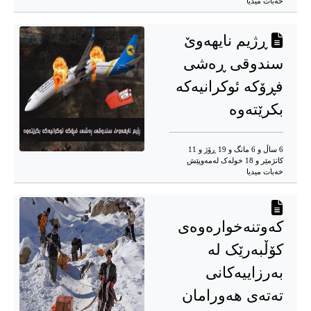
خه‌بات میدیا
ڕژیم نایهه‌وێ
سندوقی ڕه‌شی
فڕۆکه‌ ئوکرانیه‌که‌
بکرێته‌وه‌
6 ساڵ و 6 مانگ و 19 ڕۆژ و 11
کاتژمێر و 18 خوله‌ک له‌مه‌وپێش‌
خه‌بات میدیا
کەوتنەخوارەوەی
کۆڵبەرێک لە
بەرزاییەکانی
تەتەی هەورامان