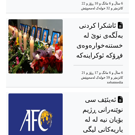
6 ساڵ و 6 مانگ و 10 ڕۆژ و 22
کاتژمێر و 32 خوله‌ک له‌مه‌وپێش‌
ئاشکرا کردنی
به‌ڵگه‌ی نوێ له‌
خستنه‌خواره‌وه‌ی
فڕۆکه‌ ئوکراینه‌که‌
6 ساڵ و 6 مانگ و 17 ڕۆژ و 21
کاتژمێر و 59 خوله‌ک له‌مه‌وپێش‌
xebatmedia
ئەیئێف سی
نوێنه‌رانی ڕژیم
بۆیان نیه‌ له‌ لە
یاریەکانی لیگی