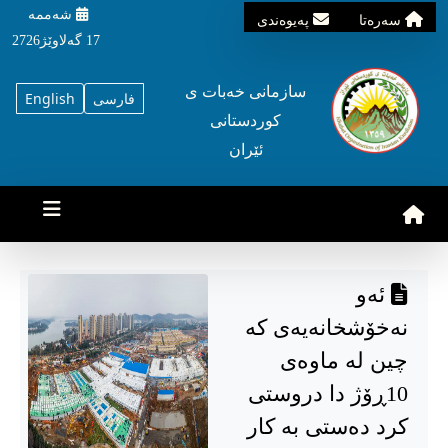
شه‌ممه‌
سه‌ره‌تا
په‌یوه‌ندی
17 گه‌لاوێژ2726
سازمانی خه‌بات ی
فارسی
English
کوردستانی
ئێران
ئەو
نەخۆشخانەیەی کە
چین لە ماوەی
10ڕۆژ دا دروستی
کرد دەستی بە کار