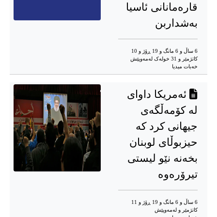
قارەمانانی ئاسیا
به‌شداربن
6 ساڵ و 6 مانگ و 19 ڕۆژ و 10
کاتژمێر و 31 خوله‌ک له‌مه‌وپێش‌
خه‌بات میدیا
ئەمریکا داواى
لە کۆمەڵگەى
جیهانى کرد کە
حیزبوڵاى لوبنان
بخەنە نێو لیستى
تیرۆرەوە
6 ساڵ و 6 مانگ و 19 ڕۆژ و 11
کاتژمێر و له‌مه‌وپێش‌