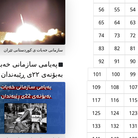
56
55
54
65
64
63
74
73
72
83
82
81
سازمانی خەبات ی کوردستانی ئێران
92
91
90
پەیامی سازمانی خەب
بەبۆنەی ۲۲ی ڕێبەندان
101
100
99
109
108
107
117
116
115
125
124
123
133
132
131