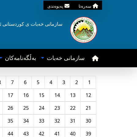
سه‌ره‌تا
په‌یوه‌ندی
سازمانی خه‌بات ی
کوردستانی
ئ
سازمانی خه‌بات
به‌ڵگه‌نامه‌کان
8
7
6
5
4
3
2
1
17
16
15
14
13
12
26
25
24
23
22
21
35
34
33
32
31
30
44
43
42
41
40
39