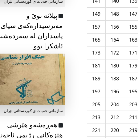
141
140
139
سازمانی خەبات ی كوردستانی ئێران
149
148
147
پیلانە نوێ و
مەترسیدارەکەی سپای
157
156
155
پاسداران لە سەردەش
165
164
163
ئاشکرا بوو
173
172
171
181
180
179
189
188
187
197
196
195
205
204
203
سازمانی خەبات ی كوردستانی ئێران
213
212
211
هەڕەشەو هێرشی
221
220
219
هێزەکانی ڕژیمی ئاخون