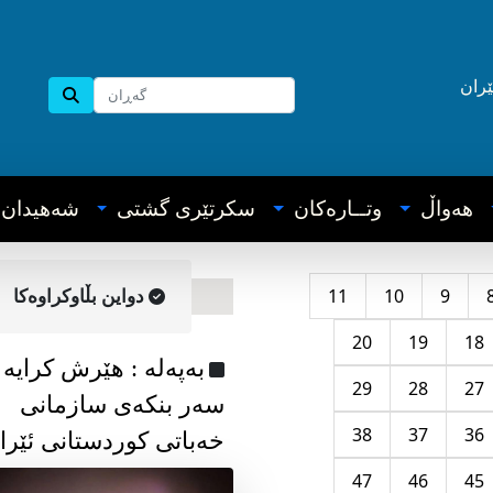
ێران
هه‌واڵ
وتــاره‌کان
سکرتێری گشتی
شه‌هیدان
11
10
9
دواین بڵاوکراوه‌کا
20
19
18
به‌په‌له‌ : هێرش کرایە
29
28
27
سەر بنکەی سازمانی
38
37
36
خەباتی کوردستانی ئێرا
47
46
45