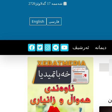
شه‌ممه‌
17 گه‌لاوێژ2726
فارسی
English
دیمانه
ئه‌رشیڤ
ن