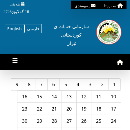
هه‌ینی
سه‌ره‌تا
په‌یوه‌ندی
16 گه‌لاوێژ2726
سازمانی خه‌بات ی
فارسی
English
کوردستانی
ئێران
9
8
7
6
5
4
3
2
1
16
15
14
13
12
11
10
23
22
21
20
19
18
17
30
29
28
27
26
25
24