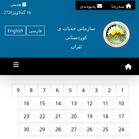
هه‌ینی
سه‌ره‌تا
په‌یوه‌ندی
16 گه‌لاوێژ2726
سازمانی خه‌بات ی
فارسی
English
کوردستانی
ئێران
9
8
7
6
5
4
3
2
1
16
15
14
13
12
11
10
23
22
21
20
19
18
17
30
29
28
27
26
25
24