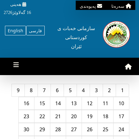
هه‌ینی
سه‌ره‌تا
په‌یوه‌ندی
16 گه‌لاوێژ2726
سازمانی خه‌بات ی
فارسی
English
کوردستانی
ئێران
9
8
7
6
5
4
3
2
1
16
15
14
13
12
11
10
23
22
21
20
19
18
17
30
29
28
27
26
25
24