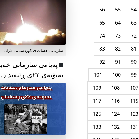
56
55
54
65
64
63
74
73
72
83
82
81
سازمانی خەبات ی کوردستانی ئێران
92
91
90
پەیامی سازمانی خەب
بەبۆنەی ۲۲ی ڕێبەندان
101
100
99
109
108
107
117
116
115
125
124
123
133
132
131