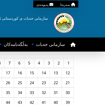
سه‌ره‌تا
په‌یوه‌ندی
سازمانی خه‌بات ی
کوردستانی
ئ
سازمانی خه‌بات
به‌ڵگه‌نامه‌کان
8
7
6
5
4
3
2
1
17
16
15
14
13
12
26
25
24
23
22
21
35
34
33
32
31
30
44
43
42
41
40
39