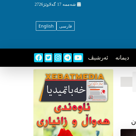
شه‌ممه‌
17 گه‌لاوێژ2726
فارسی
English
دیمانه
ئه‌رشیڤ
ن