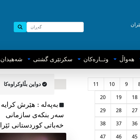
ێران
هه‌واڵ
وتــاره‌کان
سکرتێری گشتی
شه‌هیدان
11
10
9
دواین بڵاوکراوه‌کا
20
19
18
به‌په‌له‌ : هێرش کرایە
29
28
27
سەر بنکەی سازمانی
38
37
36
خەباتی کوردستانی ئێرا
47
46
45