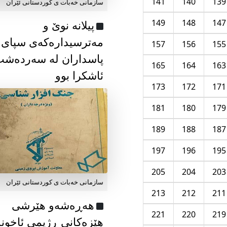
141
140
139
سازمانی خەبات ی كوردستانی ئێران
149
148
147
پیلانە نوێ و
مەترسیدارەکەی سپای
157
156
155
پاسداران لە سەردەش
165
164
163
ئاشکرا بوو
173
172
171
181
180
179
189
188
187
197
196
195
205
204
203
سازمانی خەبات ی كوردستانی ئێران
213
212
211
هەڕەشەو هێرشی
221
220
219
هێزەکانی ڕژیمی ئاخون