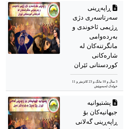
ڕاپەڕینی
سەرتاسەری دژی
ڕژیمی ئاخوندی و
بەردەوامی
مانگرتنەکان لە
شارەکانی
کوردستانی ئێران
3 ساڵ و 10 مانگ و 23 کاتژمێر و 11
خوله‌ک له‌مه‌وپێش‌
پشتیوانیە
جیهانیەکان بۆ
ڕاپەڕینی گەلانی