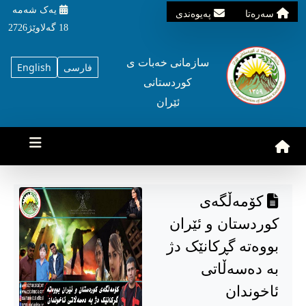
یه‌ک شه‌مه‌
سه‌ره‌تا
په‌یوه‌ندی
18 گه‌لاوێژ2726
سازمانی خه‌بات ی
فارسی
English
کوردستانی
ئێران
کۆمەڵگەی
کوردستان و ئێران
بووەتە گڕکانێک دژ
بە دەسەڵاتی
ئاخوندان