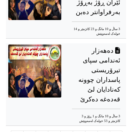
ئێران ڕۆژ بەڕۆژ
بەرفراوانتر دەبن
3 ساڵ و 10 مانگ و 23 کاتژمێر و 14
خوله‌ک له‌مه‌وپێش‌
دەهەزار
ئەندامی سپای
تیرۆریستی
پاسداران چوونە
کەنادایان لێ
قەدەغە دەکرێ
3 ساڵ و 10 مانگ و 1 ڕۆژ و 3
کاتژمێر و 53 خوله‌ک له‌مه‌وپێش‌