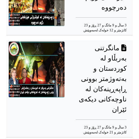
دەرچووە
3 ساڵ و 9 مانگ و 27 ڕۆژ و 23
کاتژمێر و 12 خوله‌ک له‌مه‌وپێش‌
مانگرتنی
بەربڵاو لە
کوردستان و
بەتەوژمتر بوونی
ڕاپەڕینەکان لە
ناوچەکانی دیکەی
ئێران
3 ساڵ و 9 مانگ و 27 ڕۆژ و 23
کاتژمێر و 21 خوله‌ک له‌مه‌وپێش‌