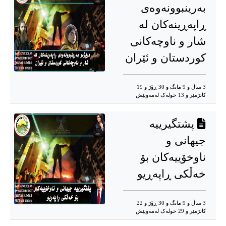
بەرینبوونەوەی
ڕاپەڕینەکان لە
شار و ناوچەکانی
کوردستان و ئێران
3 ساڵ و 9 مانگ و 30 ڕۆژ و 19
کاتژمێر و 13 خوله‌ک له‌مه‌وپێش‌
پشتگیرییە
جیهانی و
ناوخۆییەکان بۆ
خەڵکی ڕاپەڕیو
3 ساڵ و 9 مانگ و 30 ڕۆژ و 22
کاتژمێر و 29 خوله‌ک له‌مه‌وپێش‌