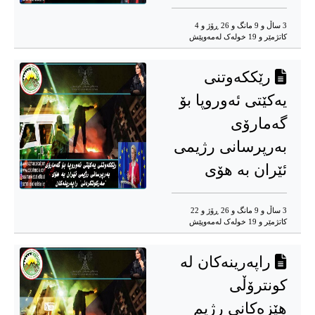
3 ساڵ و 9 مانگ و 26 ڕۆژ و 4
کاتژمێر و 19 خوله‌ک له‌مه‌وپێش‌
رێککەوتنی
یەکێتی ئەوروپا بۆ
گەمارۆی
بەرپرسانی رژیمی
ئێران بە هۆی
3 ساڵ و 9 مانگ و 26 ڕۆژ و 22
کاتژمێر و 19 خوله‌ک له‌مه‌وپێش‌
راپەرینەکان لە
کونترۆڵی
هێزەکانی رژیم