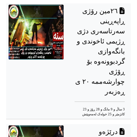
٢٦مین رۆژی
ڕاپەڕینی
سەرتاسەری دژی
ڕژیمی ئاخوندی و
بانگەوازی
گردبوونەوە بۆ
ڕۆژی
چوارشەممە ٢٠ ی
ڕەزبەر
3 ساڵ و 9 مانگ و 28 ڕۆژ و 23
کاتژمێر و 25 خوله‌ک له‌مه‌وپێش‌
درێژەو