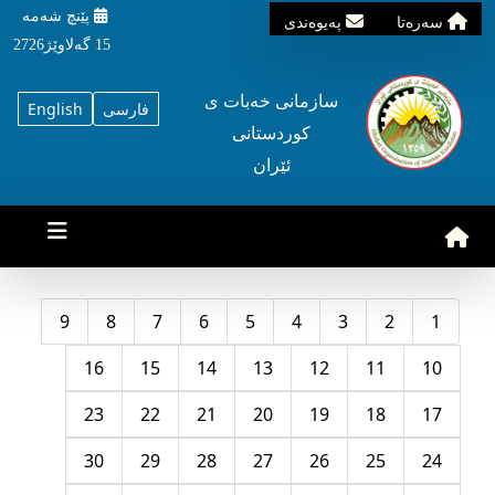
پێنچ شه‌مه‌
سه‌ره‌تا
په‌یوه‌ندی
15 گه‌لاوێژ2726
سازمانی خه‌بات ی
فارسی
English
کوردستانی
ئێران
9
8
7
6
5
4
3
2
1
16
15
14
13
12
11
10
23
22
21
20
19
18
17
30
29
28
27
26
25
24