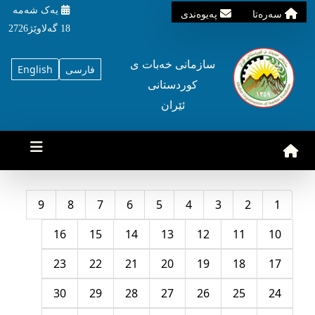
یه‌ک شه‌مه‌
سه‌ره‌تا
په‌یوه‌ندی
18 گه‌لاوێژ2726
سازمانی خه‌بات ی
فارسی
English
کوردستانی
ئێران
9
8
7
6
5
4
3
2
1
16
15
14
13
12
11
10
23
22
21
20
19
18
17
30
29
28
27
26
25
24