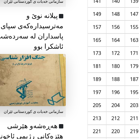
141
140
139
سازمانی خەبات ی كوردستانی ئێران
149
148
147
پیلانە نوێ و
مەترسیدارەکەی سپای
157
156
155
پاسداران لە سەردەش
165
164
163
ئاشکرا بوو
173
172
171
181
180
179
189
188
187
197
196
195
205
204
203
سازمانی خەبات ی كوردستانی ئێران
213
212
211
هەڕەشەو هێرشی
221
220
219
هێزەکانی ڕژیمی ئاخون