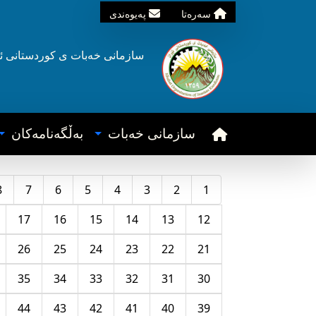
سه‌ره‌تا
په‌یوه‌ندی
سازمانی خه‌بات ی
کوردستانی
ئ
سازمانی خه‌بات
به‌ڵگه‌نامه‌کان
8
7
6
5
4
3
2
1
17
16
15
14
13
12
26
25
24
23
22
21
35
34
33
32
31
30
44
43
42
41
40
39