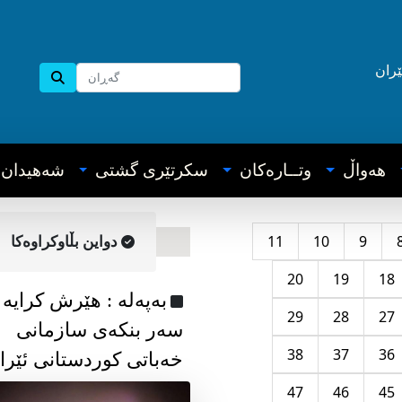
ێران
هه‌واڵ
وتــاره‌کان
سکرتێری گشتی
شه‌هیدان
11
10
9
دواین بڵاوکراوه‌کا
20
19
18
به‌په‌له‌ : هێرش کرایە
29
28
27
سەر بنکەی سازمانی
38
37
36
خەباتی کوردستانی ئێرا
47
46
45