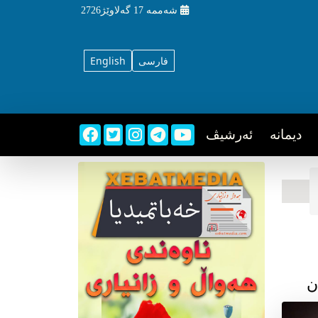
شه‌ممه‌
17 گه‌لاوێژ2726
فارسی
English
دیمانه
ئه‌رشیڤ
ن