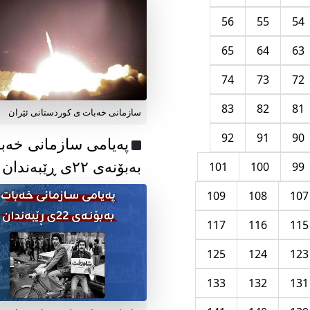
56
55
54
65
64
63
74
73
72
83
82
81
سازمانی خەبات ی کوردستانی ئێران
92
91
90
پەیامی سازمانی خەب
بەبۆنەی ۲۲ی ڕێبەندان
101
100
99
109
108
107
117
116
115
125
124
123
133
132
131