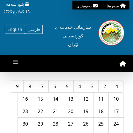
پێنچ شه‌مه‌
سه‌ره‌تا
په‌یوه‌ندی
15 گه‌لاوێژ2726
سازمانی خه‌بات ی
فارسی
English
کوردستانی
ئێران
9
8
7
6
5
4
3
2
1
16
15
14
13
12
11
10
23
22
21
20
19
18
17
30
29
28
27
26
25
24