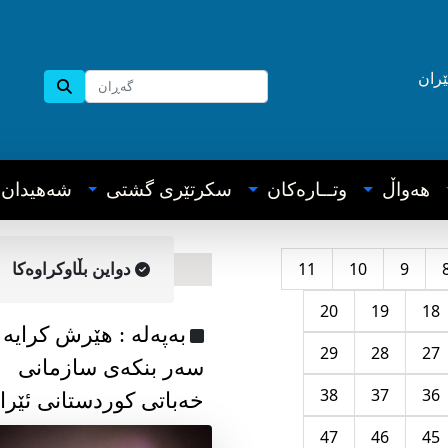
ێران
هه‌واڵ
وتــاره‌کان
سکرتێری گشتی
شه‌هیدان
11
10
9
دواین بڵاوکراوه‌کا
20
19
18
به‌په‌له‌ : هێرش کرایە
29
28
27
سەر بنکەی سازمانی
38
37
36
خەباتی کوردستانی ئێرا
47
46
45