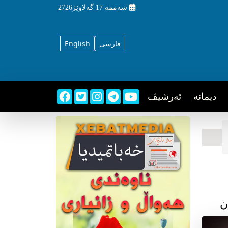
شه‌ممه‌
17 گه‌لاوێژ2726
فارسی
English
دیمانه
ئه‌رشیڤ
ن