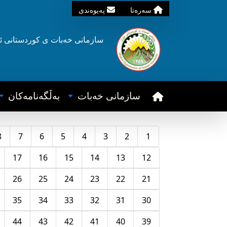
سه‌ره‌تا
په‌یوه‌ندی
سازمانی خه‌بات ی
کوردستانی
ئ
سازمانی خه‌بات
به‌ڵگه‌نامه‌کان
8
7
6
5
4
3
2
1
17
16
15
14
13
12
26
25
24
23
22
21
35
34
33
32
31
30
44
43
42
41
40
39