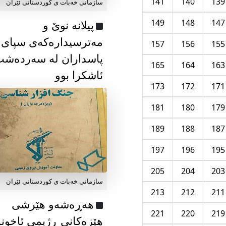
141
140
139
سازمانی خەبات ی كوردستانی ئێران
149
148
147
پیلانە نوێ و
مەترسیدارەکەی سپای
157
156
155
پاسداران لە سەردەش
165
164
163
ئاشکرا بوو
173
172
171
181
180
179
189
188
187
197
196
195
205
204
203
سازمانی خەبات ی كوردستانی ئێران
213
212
211
هەڕەشەو هێرشی
221
220
219
هێزەکانی ڕژیمی ئاخون