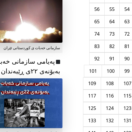
56
55
54
65
64
63
74
73
72
83
82
81
سازمانی خەبات ی کوردستانی ئێران
92
91
90
پەیامی سازمانی خەب
بەبۆنەی ۲۲ی ڕێبەندان
101
100
99
109
108
107
117
116
115
125
124
123
133
132
131