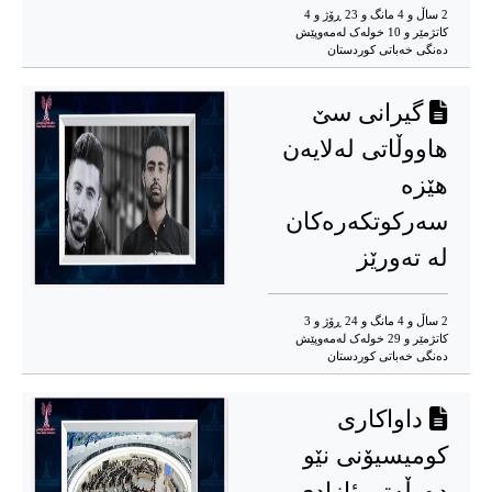
2 ساڵ و 4 مانگ و 23 ڕۆژ و 4
کاتژمێر و 10 خوله‌ک له‌مه‌وپێش‌
دەنگی خەباتی کوردستان
گیرانی سێ
هاووڵاتی لەلایەن
هێزە
سەرکوتکەرەکان
لە تەورێز
2 ساڵ و 4 مانگ و 24 ڕۆژ و 3
کاتژمێر و 29 خوله‌ک له‌مه‌وپێش‌
دەنگی خەباتی کوردستان
داواکاری
کومیسیۆنی نێو
دەوڵەتی ئازادی