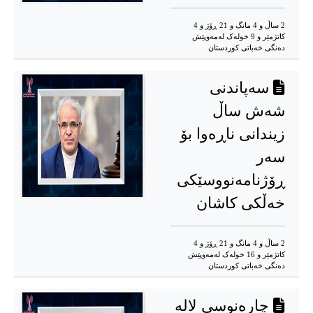
2 ساڵ و 4 مانگ و 21 ڕۆژ و 4
کاتژمێر و 9 خوله‌ک له‌مه‌وپێش‌
دەنگی خەباتی کوردستان
سەپاندنی
شەش ساڵ
زیندانی ناڕەوا بۆ
سەر
ڕۆژنامەنووسێکی
خەڵکی کاشان
2 ساڵ و 4 مانگ و 21 ڕۆژ و 4
کاتژمێر و 16 خوله‌ک له‌مه‌وپێش‌
دەنگی خەباتی کوردستان
چارەنوسی لالە