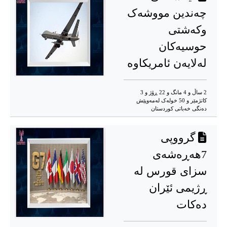
چەندین مووشەک
وکەشتی
حوسیەکان
لەلایەن ئامریکاوە
2 ساڵ و 4 مانگ و 22 ڕۆژ و 3
کاتژمێر و 50 خوله‌ک له‌مه‌وپێش‌
دەنگی خەباتی کوردستان
گرووپی
7هەڕەشەی
سزای قورس لە
ڕژیمی ئێران
دەکات