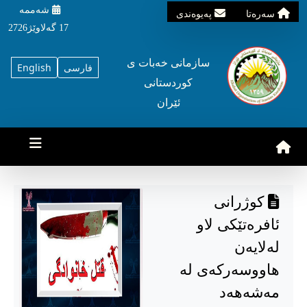
شه‌ممه‌
سه‌ره‌تا
په‌یوه‌ندی
17 گه‌لاوێژ2726
سازمانی خه‌بات ی
فارسی
English
کوردستانی
ئێران
کوژرانی
ئافرەتێکی لاو
لەلایەن
هاووسەرکەی لە
مەشەهەد