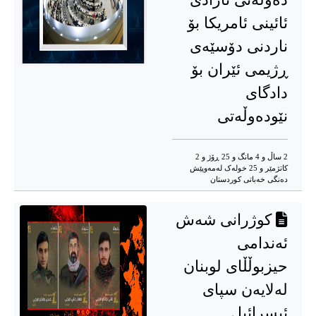
ئائینی ئامریکا بۆ
ناردنی دۆسێەی
ڕژیمی ئێران بۆ
دادگای
نێودەوڵەتی
2 ساڵ و 4 مانگ و 25 ڕۆژ و 2
کاتژمێر و 25 خوله‌ک له‌مه‌وپێش‌
دەنگی خەباتی کوردستان
كوژرانی شەش
ئەندامی
حیزبوڵڵای لوبنان
لەلایەن سپای
ئیسرائیل