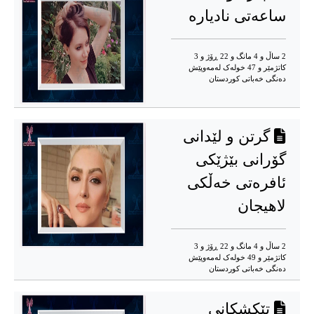
ساعەتی نادیارە
2 ساڵ و 4 مانگ و 22 ڕۆژ و 3
کاتژمێر و 47 خوله‌ک له‌مه‌وپێش‌
دەنگی خەباتی کوردستان
گرتن و لێدانی
گۆرانی بێژێکی
ئافرەتی خەڵکی
لاهیجان
2 ساڵ و 4 مانگ و 22 ڕۆژ و 3
کاتژمێر و 49 خوله‌ک له‌مه‌وپێش‌
دەنگی خەباتی کوردستان
تێکشکانی