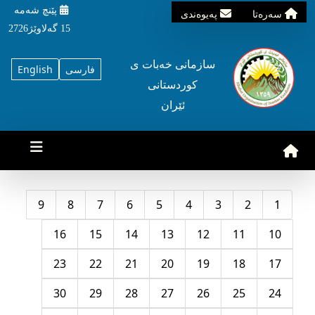
پێنچ شه‌مه‌
سه‌ره‌تا
په‌یوه‌ندی
15 گه‌لاوێژ2726
سازمانی خه‌بات ی
فارسی
English
کوردستانی
ئێران
9
8
7
6
5
4
3
2
1
16
15
14
13
12
11
10
23
22
21
20
19
18
17
30
29
28
27
26
25
24