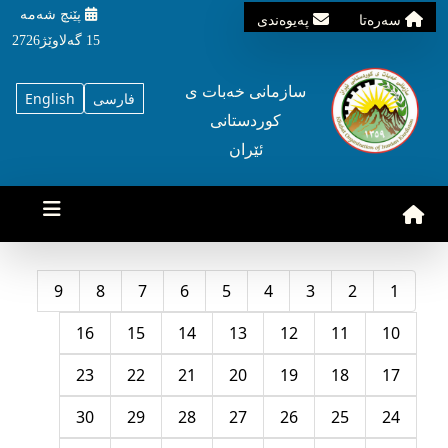
پێنچ شه‌مه‌
سه‌ره‌تا
په‌یوه‌ندی
15 گه‌لاوێژ2726
سازمانی خه‌بات ی
فارسی
English
کوردستانی
ئێران
9
8
7
6
5
4
3
2
1
16
15
14
13
12
11
10
23
22
21
20
19
18
17
30
29
28
27
26
25
24