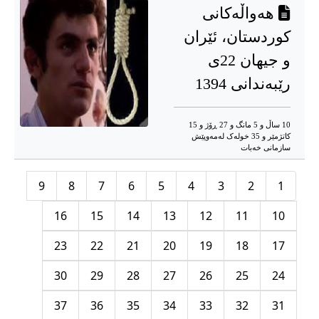
هەواڵەکانی
کوردستان، ئێران
و جیهان 22ی
رێبەندانی 1394
10 ساڵ و 5 مانگ و 27 ڕۆژ و 15
کاتژمێر و 35 خوله‌ک له‌مه‌وپێش‌
سازمانی خەبات
9
8
7
6
5
4
3
2
1
16
15
14
13
12
11
10
23
22
21
20
19
18
17
30
29
28
27
26
25
24
37
36
35
34
33
32
31