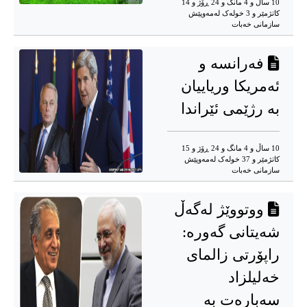
10 ساڵ و 4 مانگ و 24 ڕۆژ و 14
کاتژمێر و 3 خوله‌ک له‌مه‌وپێش‌
سازمانی خەبات
فەرانسە و
ئەمریکا وریاییان
بە رژێمی ئێراندا
10 ساڵ و 4 مانگ و 24 ڕۆژ و 15
کاتژمێر و 37 خوله‌ک له‌مه‌وپێش‌
سازمانی خەبات
ووتووێژ لەگەڵ
شەیتانی گەورە:
راپۆرتی زالمای
خەلیلزاد
سەبارەت بە