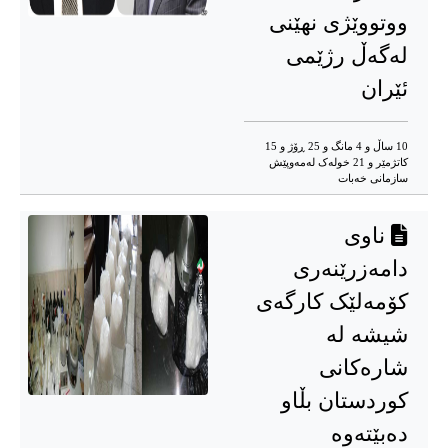
ووتووێژی نهێنی
لەگەڵ رژێمی
ئێران
10 ساڵ و 4 مانگ و 25 ڕۆژ و 15
کاتژمێر و 21 خوله‌ک له‌مه‌وپێش‌
سازمانی خەبات
ناوی
دامەزرێنەری
کۆمەلێک کارگەی
شیشە لە
شارەکانی
کوردستان بڵاو
دەبێتەوە