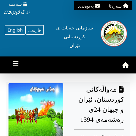
شه‌ممه‌
سه‌ره‌تا
په‌یوه‌ندی
17 گه‌لاوێژ2726
سازمانی خه‌بات ی
فارسی
English
کوردستانی
ئێران
هەواڵەکانی
کوردستان، ئێران
و جیهان 24ی
رەشەمەی 1394