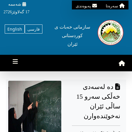
شه‌ممه‌
سه‌ره‌تا
په‌یوه‌ندی
17 گه‌لاوێژ2726
سازمانی خه‌بات ی
فارسی
English
کوردستانی
ئێران
ده لەسەدی
خەڵکی سەرو 15
ساڵی ئێران
نەخوێندەوارن