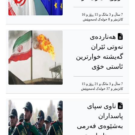
7 ساڵ و 3 مانگ و 15 ڕۆژ و 16
کاتژمێر و 8 خوله‌ک له‌مه‌وپێش‌
هەناردەی
نەوتی ئێران
گەیشتە خوارترین
ئاستی خۆی
7 ساڵ و 3 مانگ و 21 ڕۆژ و 15
کاتژمێر و 37 خوله‌ک له‌مه‌وپێش‌
ناوی سپای
پاسداران
بەشێوەی فەرمی