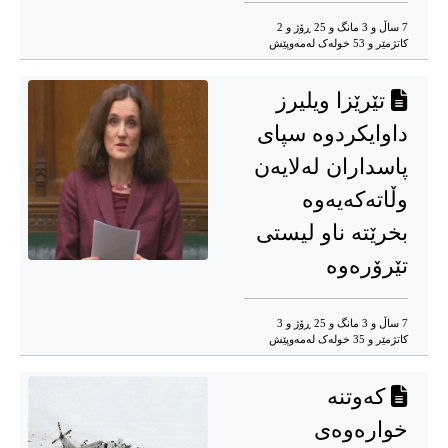
7 ساڵ و 3 مانگ و 25 ڕۆژ و 2
کاتژمێر و 53 خوله‌ک له‌مه‌وپێش‌
تێرێزا ویلیرز
داوایکردوه سپای
پاسداران لەلایەن
‌وڵاتەکەیەوە
بخرێته ناو لیستی
تێرۆرەوه
7 ساڵ و 3 مانگ و 25 ڕۆژ و 3
کاتژمێر و 35 خوله‌ک له‌مه‌وپێش‌
کەوتنە
خوارەوەی