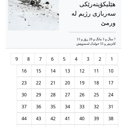
هێلیکۆپتەرێکی
سەربازی رژیم لە
ورمێ‌
7 ساڵ و 3 مانگ و 28 ڕۆژ و 15
کاتژمێر و 55 خوله‌ک له‌مه‌وپێش‌
9
8
7
6
5
4
3
2
1
16
15
14
13
12
11
10
23
22
21
20
19
18
17
30
29
28
27
26
25
24
37
36
35
34
33
32
31
44
43
42
41
40
39
38