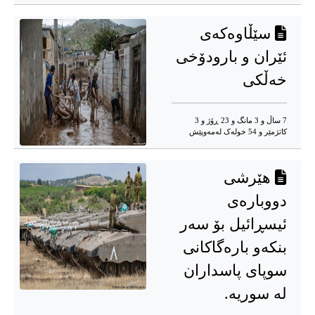
سێڵاوەکەی
ئێران و بارودۆخی
خەڵکی
7 ساڵ و 3 مانگ و 23 ڕۆژ و 3
کاتژمێر و 54 خوله‌ک له‌مه‌وپێش‌
هێرشی
دووبارەی
ئیسڕائیل بۆ سەر
بنکەو بارەگاکانی
سوپای پاسداران
لە سوریە.