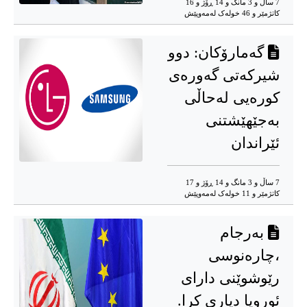
7 ساڵ و 3 مانگ و 14 ڕۆژ و 16
کاتژمێر و 46 خوله‌ک له‌مه‌وپێش‌
گەمارۆکان: دوو
شیرکەتی گەورەی
کورەیی لەحاڵی
بەجێهێشتنی
ئێراندان
7 ساڵ و 3 مانگ و 14 ڕۆژ و 17
کاتژمێر و 11 خوله‌ک له‌مه‌وپێش‌
بەرجام
،چارەنوسی
رێوشوێنی دارای
ئوروپا دیاری کرا.