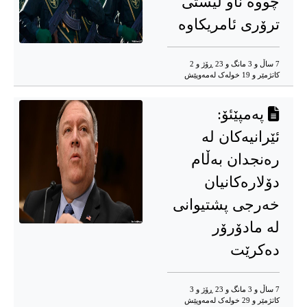
چووە ناو لیستی
ترۆری ئامریکاوە
7 ساڵ و 3 مانگ و 23 ڕۆژ و 2
کاتژمێر و 19 خوله‌ک له‌مه‌وپێش‌
پەمپێئۆ:
ئێرانیەکان لە
رەنجدان بەڵام
دۆلارەکانیان
خەرجی پشتیوانی
لە مادۆرۆر
دەکرێت
7 ساڵ و 3 مانگ و 23 ڕۆژ و 3
کاتژمێر و 29 خوله‌ک له‌مه‌وپێش‌