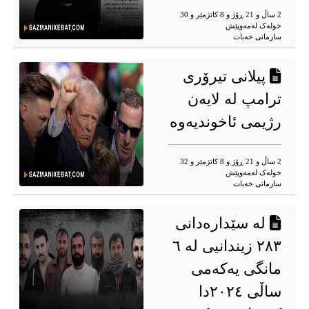
2 ساڵ و 21 ڕۆژ و 8 کاتژمێر و 30
خوله‌ک له‌مه‌وپێش‌
سازمانی خەبات
پیلانی تیرۆری
ترامپ لە لایەن
رژیمی ئاخوندیەوە
2 ساڵ و 21 ڕۆژ و 8 کاتژمێر و 32
خوله‌ک له‌مه‌وپێش‌
سازمانی خەبات
لە سێدارەدانی
٢٨٣ زیندانیی لە ٦
مانگی یەکەمی
ساڵی ٢٠٢٤دا