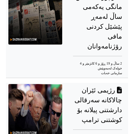
مانگی یەکەمی
ساڵ لەمەڕ
پێشێل کردنی
مافی
رۆژنامەوانان
2 ساڵ و 19 ڕۆژ و 6 کاتژمێر و 4
خوله‌ک له‌مه‌وپێش‌
سازمانی خەبات
رژیمی ئێران
چالاکانە سەرقالی
دارشتنی پیلانە بۆ
کوشتنی ترامپ