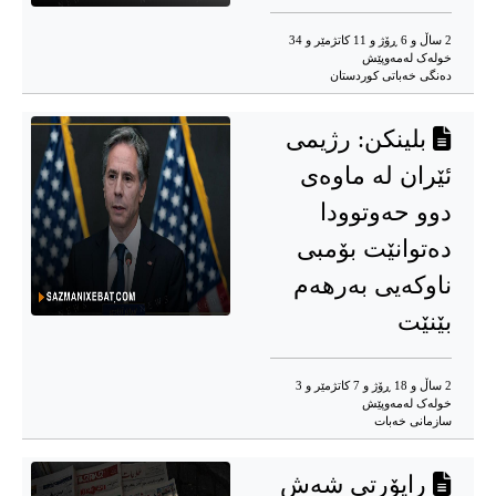
2 ساڵ و 6 ڕۆژ و 11 کاتژمێر و 34
خوله‌ک له‌مه‌وپێش‌
دەنگی خەباتی کوردستان
بلینکن: رژیمی
ئێران لە ماوەی
دوو حەوتوودا
دەتوانێت بۆمبی
ناوکەیی بەرهەم
بێنێت
2 ساڵ و 18 ڕۆژ و 7 کاتژمێر و 3
خوله‌ک له‌مه‌وپێش‌
سازمانی خەبات
راپۆرتی شەش