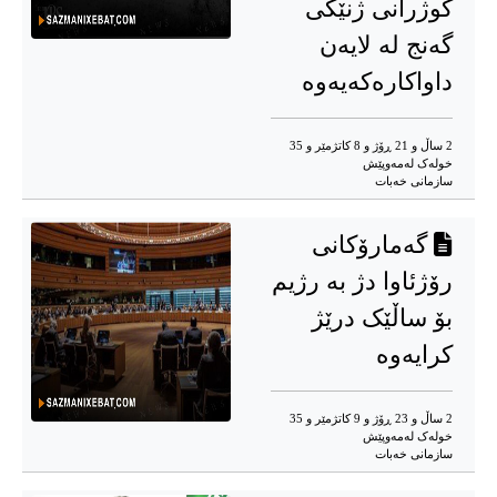
کوژرانی ژنێکی
گەنج لە لایەن
داواکارەکەیەوە
2 ساڵ و 21 ڕۆژ و 8 کاتژمێر و 35
خوله‌ک له‌مه‌وپێش‌
سازمانی خەبات
گەمارۆکانی
رۆژئاوا دژ بە رژیم
بۆ ساڵێک درێژ
کرایەوە
2 ساڵ و 23 ڕۆژ و 9 کاتژمێر و 35
خوله‌ک له‌مه‌وپێش‌
سازمانی خەبات