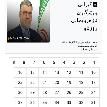
گیرانی
پارێزگاری
ئازەربایجانی
رۆژئاوا
2 ساڵ و 23 ڕۆژ و 9 کاتژمێر و 38
خوله‌ک له‌مه‌وپێش‌
سازمانی خەبات
9
8
7
6
5
4
3
2
1
16
15
14
13
12
11
10
23
22
21
20
19
18
17
30
29
28
27
26
25
24
37
36
35
34
33
32
31