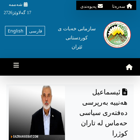
شه‌ممه‌
سه‌ره‌تا
په‌یوه‌ندی
17 گه‌لاوێژ2726
سازمانی خه‌بات ی
فارسی
English
کوردستانی
ئێران
ئیسماعیل
هەنییە بەرپرسی
دەفتەری سیاسی
حەماس لە تاران
کوژرا