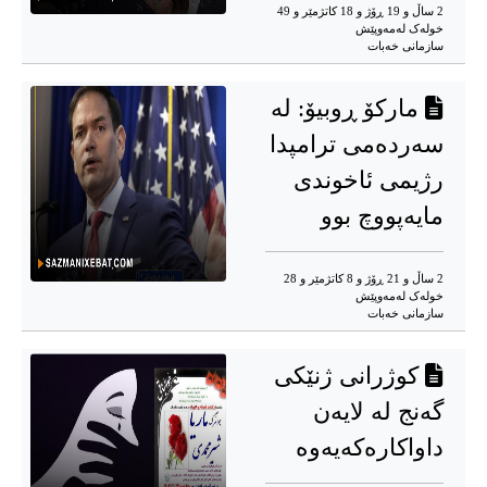
2 ساڵ و 19 ڕۆژ و 18 کاتژمێر و 49
خوله‌ک له‌مه‌وپێش‌
سازمانی خەبات
مارکۆ ڕوبیۆ: لە
سەردەمی ترامپدا
رژیمی ئاخوندی
مایەپووچ بوو
2 ساڵ و 21 ڕۆژ و 8 کاتژمێر و 28
خوله‌ک له‌مه‌وپێش‌
سازمانی خەبات
کوژرانی ژنێکی
گەنج لە لایەن
داواکارەکەیەوە