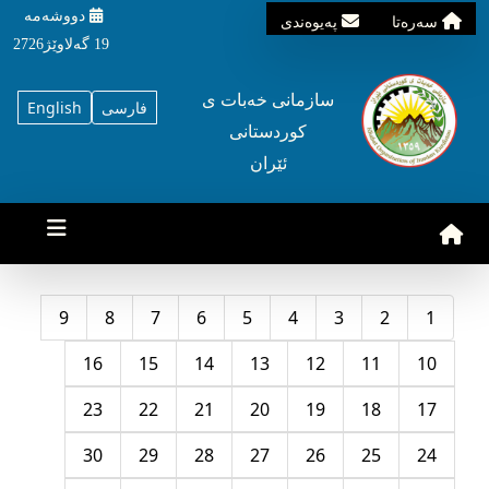
دووشه‌مه‌‌
سه‌ره‌تا
په‌یوه‌ندی
19 گه‌لاوێژ2726
سازمانی خه‌بات ی
فارسی
English
کوردستانی
ئێران
9
8
7
6
5
4
3
2
1
16
15
14
13
12
11
10
23
22
21
20
19
18
17
30
29
28
27
26
25
24