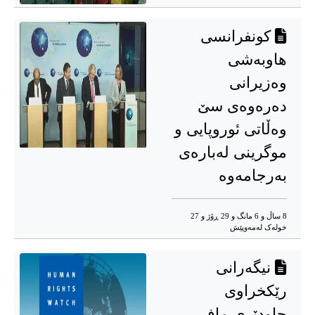
کونفرانسی
هاوبەشی
وەزیرانی
دەرەوەی سێ
وەڵاتی ئوروپایی و
موگرینی لەبارەی
بەرجامەوە
8 ساڵ و 6 مانگ و 29 ڕۆژ و 27
خوله‌ک له‌مه‌وپێش‌
نیگەرانی
رێکخراوی
چاودێری مافی