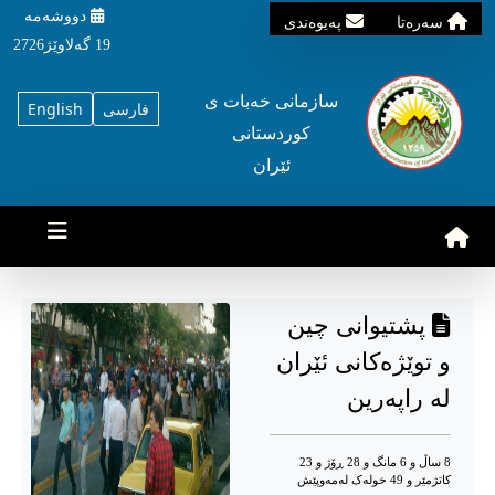
دووشه‌مه‌‌
سه‌ره‌تا
په‌یوه‌ندی
19 گه‌لاوێژ2726
سازمانی خه‌بات ی
فارسی
English
کوردستانی
ئێران
پشتیوانی چین
و توێژەکانی ئێران
لە راپەرین
8 ساڵ و 6 مانگ و 28 ڕۆژ و 23
کاتژمێر و 49 خوله‌ک له‌مه‌وپێش‌