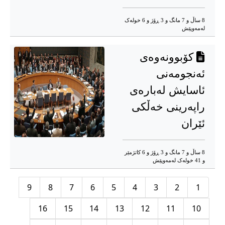
8 ساڵ و 7 مانگ و 3 ڕۆژ و 6 خوله‌ک
له‌مه‌وپێش‌
کۆبوونەوەی
ئەنجومەنی
ئاسایش لەبارەی
راپەرینی خەڵکی
ئێران
8 ساڵ و 7 مانگ و 3 ڕۆژ و 6 کاتژمێر
و 41 خوله‌ک له‌مه‌وپێش‌
9
8
7
6
5
4
3
2
1
16
15
14
13
12
11
10