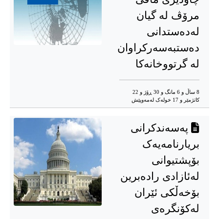
مرۆڤ لە گیان
لەدەستدانی
دەستبەسەرکراوان
لە گرتووخانەکا
8 ساڵ و 6 مانگ و 30 ڕۆژ و 22
کاتژمێر و 17 خوله‌ک له‌مه‌وپێش‌
پەسەندکرانی
بریارنامەیەک
بۆپشتیوانی
لەئازادی رادەبرین
بۆخەڵکی ئێران
لەکۆنگرەی