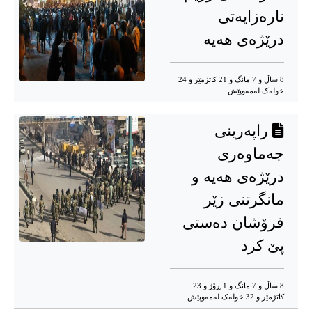
نارەزایەتی
درێژەی هەیە
8 ساڵ و 7 مانگ و 21 کاتژمێر و 24
خوله‌ک له‌مه‌وپێش‌
راپەرینی
جەماوەری
درێژەی هەیە و
مانگرتنی زێر
فرۆشان دەستی
پێ کرد
8 ساڵ و 7 مانگ و 1 ڕۆژ و 23
کاتژمێر و 32 خوله‌ک له‌مه‌وپێش‌