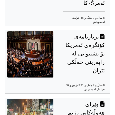
ئەمر٠Šکا
8 ساڵ و 7 مانگ و 45 خوله‌ک
له‌مه‌وپێش‌
بریارنامەی
کۆنگرەی ئەمریکا
بۆ پشتیوانی لە
راپەرینی خەڵکی
ئێران
8 ساڵ و 7 مانگ و 21 کاتژمێر و 30
خوله‌ک له‌مه‌وپێش‌
وێڕای
هەوڵەکانی رژیم