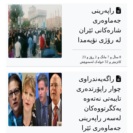
راپەرینی
جەماوەری
شارەکانی ئێران
لە رۆژی نۆیەمدا
8 ساڵ و 7 مانگ و 2 ڕۆژ و 23
کاتژمێر و 52 خوله‌ک له‌مه‌وپێش‌
راگەیەندراوی
چوار راپۆرتدەری
تایبەتی نەتەوە
یەکگرتووەکان
لەسەر راپەرینی
جەماوەری ئێرا