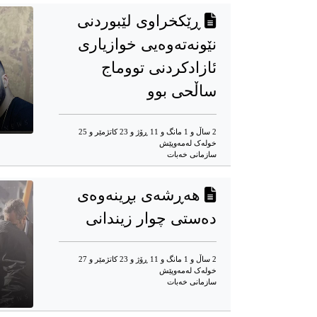
ڕێکخراوی لێبوردنی
نێونەتەوەیی خوازیاری
ئازادکردنی تووماج
ساڵحی بوو
2 ساڵ و 1 مانگ و 11 ڕۆژ و 23 کاتژمێر و 25
خوله‌ک له‌مه‌وپێش‌
سازمانی خەبات
هەڕشەی بڕینەوەی
دەستی چوار زیندانی
2 ساڵ و 1 مانگ و 11 ڕۆژ و 23 کاتژمێر و 27
خوله‌ک له‌مه‌وپێش‌
سازمانی خەبات