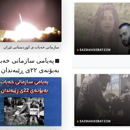
سازمانی خەبات ی کوردستانی ئێران
پەیامی سازمانی خەب
بەبۆنەی ۲۲ی ڕێبەندان