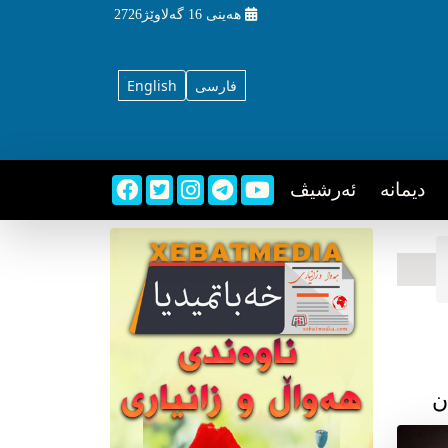
هه‌ینی
16 گه‌لاوێژ2726
فارسی
English
دیمانه
ئه‌رشیڤ
ن