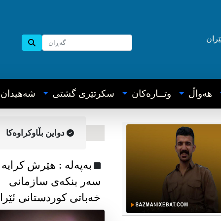
ێران
هه‌واڵ
وتــاره‌کان
سکرتێری گشتی
شه‌هیدان
دواین بڵاوکراوه‌کا
به‌په‌له‌ : هێرش کرایە
سەر بنکەی سازمانی
خەباتی کوردستانی ئێرا