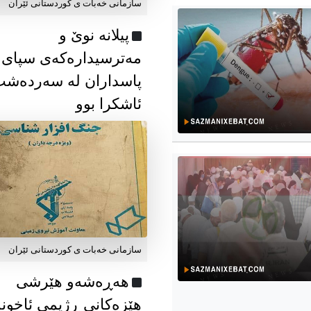
سازمانی خەبات ی كوردستانی ئێران
پیلانە نوێ و
مەترسیدارەکەی سپای
پاسداران لە سەردەش
ئاشکرا بوو
سازمانی خەبات ی كوردستانی ئێران
هەڕەشەو هێرشی
هێزەکانی ڕژیمی ئاخون