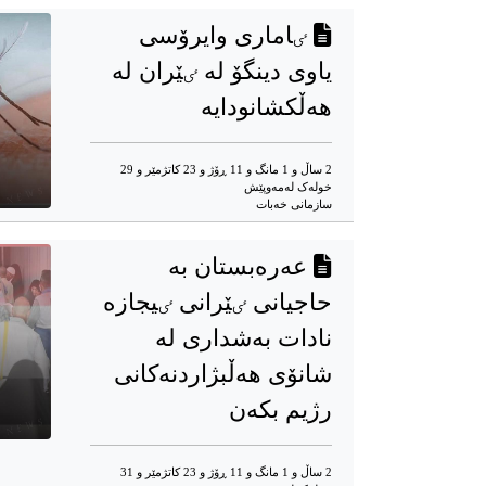
ٸاماری وایرۆسی
یاوی دینگۆ لە ٸێران لە
هەڵکشانودایە
2 ساڵ و 1 مانگ و 11 ڕۆژ و 23 کاتژمێر و 29
خوله‌ک له‌مه‌وپێش‌
سازمانی خەبات
عەرەبستان بە
حاجیانی ٸێرانی ٸیجازە
نادات بەشداری لە
شانۆی هەڵبژاردنەکانی
رژیم بکەن
2 ساڵ و 1 مانگ و 11 ڕۆژ و 23 کاتژمێر و 31