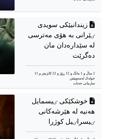
زیندانیێکی سویدی
ٸێرانی بە هۆی مەترسی
لە سێدارەدان مان
دەگرێت
2 ساڵ و 1 مانگ و 12 ڕۆژ و 22 کاتژمێر و 11
خوله‌ک له‌مه‌وپێش‌
سازمانی خەبات
خوشکێکی ٸیسمایل
هەنیە لە هێرشەکانی
ٸیسراٸیل کوژرا