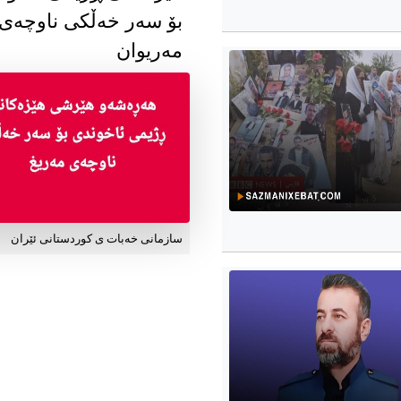
بۆ سەر خەڵکی ناوچەی
مەریوان
سازمانی خەبات ی کوردستانی ئێران