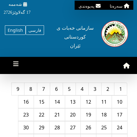
شه‌ممه‌
سه‌ره‌تا
په‌یوه‌ندی
17 گه‌لاوێژ2726
سازمانی خه‌بات ی
فارسی
English
کوردستانی
ئێران
9
8
7
6
5
4
3
2
1
16
15
14
13
12
11
10
23
22
21
20
19
18
17
30
29
28
27
26
25
24