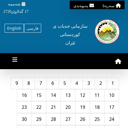
شه‌ممه‌
سه‌ره‌تا
په‌یوه‌ندی
17 گه‌لاوێژ2726
سازمانی خه‌بات ی
فارسی
English
کوردستانی
ئێران
9
8
7
6
5
4
3
2
1
16
15
14
13
12
11
10
23
22
21
20
19
18
17
30
29
28
27
26
25
24