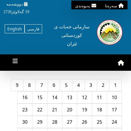
دووشه‌مه‌‌
سه‌ره‌تا
په‌یوه‌ندی
19 گه‌لاوێژ2726
سازمانی خه‌بات ی
فارسی
English
کوردستانی
ئێران
9
8
7
6
5
4
3
2
1
16
15
14
13
12
11
10
23
22
21
20
19
18
17
30
29
28
27
26
25
24