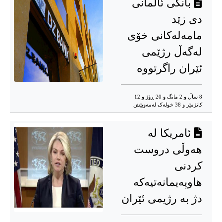
بانکی ئاڵمانی
دی زێد
مامەلەکانی خۆی
لەگەڵ رژێمی
ئێران راگرتووە
8 ساڵ و 2 مانگ و 20 ڕۆژ و 12
کاتژمێر و 38 خوله‌ک له‌مه‌وپێش‌
ئامریکا لە
هەوڵی دروست
کردنی
هاوپەیمانەتیەکە
دژ بە رژیمی ئێران