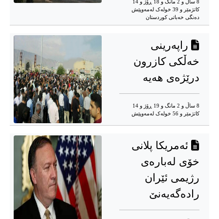
8 ساڵ و 2 مانگ و 18 ڕۆژ و 14
کاتژمێر و 39 خوله‌ک له‌مه‌وپێش‌
دەنگی خەباتی کوردستان
راپەرینی
خەڵکی کازرون
درێژەی هەیە
8 ساڵ و 2 مانگ و 19 ڕۆژ و 14
کاتژمێر و 56 خوله‌ک له‌مه‌وپێش‌
ئەمریکا پلانی
خۆی لەبارەی
رژیمی ئێران
رادەگەیەنێ‌