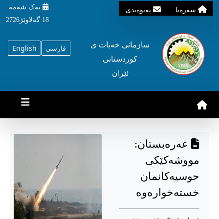
یه‌ک شه‌مه‌
سه‌ره‌تا
په‌یوه‌ندی
18 گه‌لاوێژ2726
سازمانی خه‌بات ی
فارسی
English
کوردستانی
ئێران
عەرەبستان:
مووشەکێکی
حوسیەکانمان
خستەخوارەوە