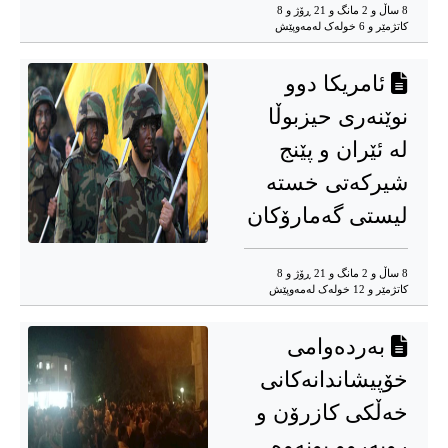
8 ساڵ و 2 مانگ و 21 ڕۆژ و 8
کاتژمێر و 6 خوله‌ک له‌مه‌وپێش‌
ئامریکا دوو
نوێنەری حیزبوڵا
لە ئێران و پێنج
شیرکەتی خستە
لیستی گەمارۆکان
8 ساڵ و 2 مانگ و 21 ڕۆژ و 8
کاتژمێر و 12 خوله‌ک له‌مه‌وپێش‌
بەردەوامی
خۆپیشاندانەکانی
خەڵکی کازرۆن و
روبەروو بونەوە