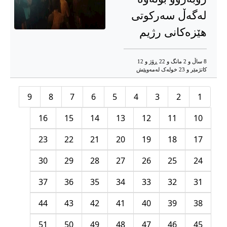
لەگەڵ سەرکوتی
هێزەکانی رژیم
8 ساڵ و 2 مانگ و 22 ڕۆژ و 12
کاتژمێر و 23 خوله‌ک له‌مه‌وپێش‌
9
8
7
6
5
4
3
2
1
16
15
14
13
12
11
10
23
22
21
20
19
18
17
30
29
28
27
26
25
24
37
36
35
34
33
32
31
44
43
42
41
40
39
38
51
50
49
48
47
46
45