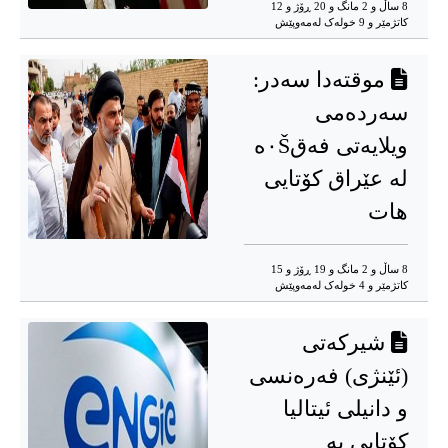
8 ساڵ و 2 مانگ و 20 ڕۆژ و 12
کاتژمێر و 9 خوله‌ک له‌مه‌وپێش‌
موقتەدا سەدر:
سەردەمی
ویلایەتی فەق٠Šە
لە عێراق کۆتایی
هات
8 ساڵ و 2 مانگ و 19 ڕۆژ و 15
کاتژمێر و 4 خوله‌ک له‌مه‌وپێش‌
شیرکەتی
(ئێنژی) فەرەنسی
و دانیلی ئیتالیا
کۆتایی بە