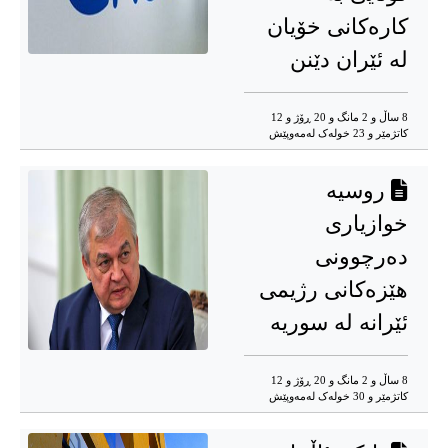
کارەکانی خۆیان
لە ئێران دێنن
8 ساڵ و 2 مانگ و 20 ڕۆژ و 12
کاتژمێر و 23 خوله‌ک له‌مه‌وپێش‌
روسیە
خوازیاری
دەرچوونی
هێزەکانی رژیمی
ئێرانە لە سوریە
8 ساڵ و 2 مانگ و 20 ڕۆژ و 12
کاتژمێر و 30 خوله‌ک له‌مه‌وپێش‌