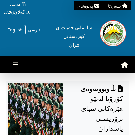
هه‌ینی
سه‌ره‌تا
په‌یوه‌ندی
16 گه‌لاوێژ2726
سازمانی خه‌بات ی
فارسی
English
کوردستانی
ئێران
بڵاوبوونەوەی
کۆڕۆنا لەنێو
هێزەکانی سپای
ترۆریستی
پاسداران