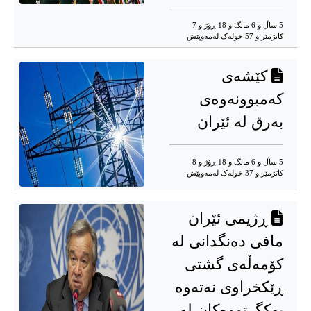
5 ساڵ و 6 مانگ و 18 ڕۆژ و 7
کاتژمێر و 57 خوله‌ک له‌مه‌وپێش‌
کێشەی
کەمبوونەوەی
بەرق لە ئێران
5 ساڵ و 6 مانگ و 18 ڕۆژ و 8
کاتژمێر و 37 خوله‌ک له‌مه‌وپێش‌
ڕژیمی ئێران
مافی دەنگدانی لە
کۆمەڵەی گشتی
ڕێکخراوی نەتەوە
یەکگرتووەکان لە