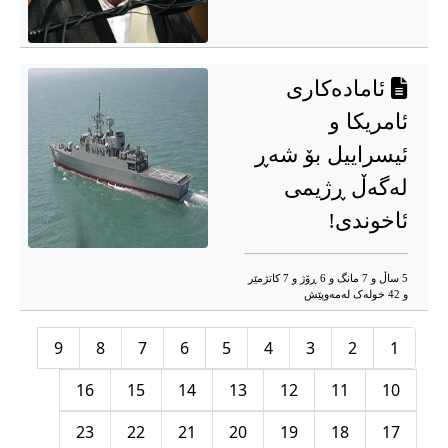
ئامادەکارى
ئامریکا و
ئیسراییل بۆ شەڕ
لەگەڵ ڕژیمی
ئاخوندی!
5 ساڵ و 7 مانگ و 6 ڕۆژ و 7 کاتژمێر
و 42 خوله‌ک له‌مه‌وپێش‌
9
8
7
6
5
4
3
2
1
16
15
14
13
12
11
10
23
22
21
20
19
18
17