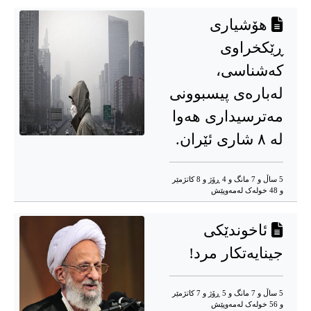
هۆشیاری
ڕێکخراوی
کەشناسی،
لەبارەی پیسبوونی
مەترسیداری هەوا
لە ٨ شاری ئێران.
5 ساڵ و 7 مانگ و 4 ڕۆژ و 8 کاتژمێر
و 48 خوله‌ک له‌مه‌وپێش‌
ئاخوندێکی
جینایەتکار مرد!
5 ساڵ و 7 مانگ و 5 ڕۆژ و 7 کاتژمێر
و 56 خوله‌ک له‌مه‌وپێش‌