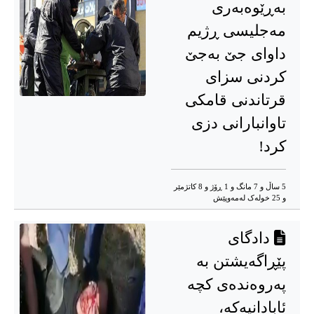
بەڕێوەبەری
مەجلیسی ڕژیم
داوای جێ بەجێ
کردنی سزای
قرتاندنی قامکی
تاوانبارانی دزی
کرد!
5 ساڵ و 7 مانگ و 1 ڕۆژ و 8 کاتژمێر
و 25 خوله‌ک له‌مه‌وپێش‌
دادگای
پێڕاگەیشتن بە
پەروەندەی کچە
ئابادانیەکە،