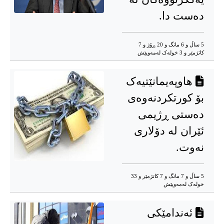
دەست دا.
5 ساڵ و 6 مانگ و 20 ڕۆژ و 7
کاتژمێر و 3 خوله‌ک له‌مه‌وپێش‌
هاوپەیمانێتیەک
بۆ کورتکردنەوەی
دەستی ڕژیمی
ئێران لە دۆلاری
نەوت.
5 ساڵ و 7 مانگ و 7 کاتژمێر و 33
خوله‌ک له‌مه‌وپێش‌
ئەندامێکی