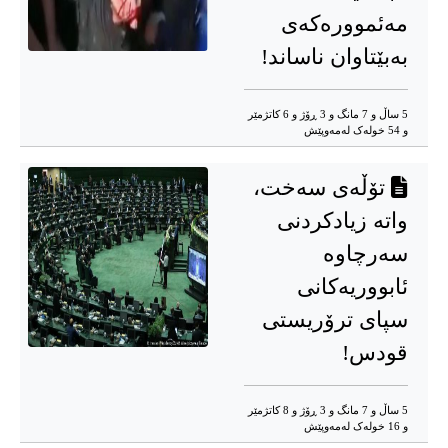
مەئموورەکەی
بەبێتاوان ناساند!
5 ساڵ و 7 مانگ و 3 ڕۆژ و 6 کاتژمێر
و 54 خوله‌ک له‌مه‌وپێش‌
تۆڵەی سەخت،
واتە زیادکردنی
سەرچاوە
ئابووریەکانی
سپای ترۆریستی
قودس!
5 ساڵ و 7 مانگ و 3 ڕۆژ و 8 کاتژمێر
و 16 خوله‌ک له‌مه‌وپێش‌