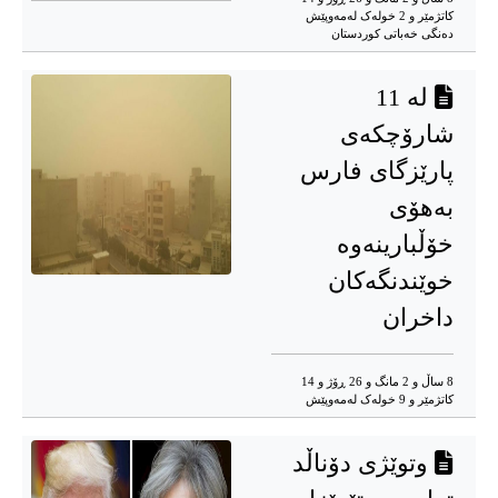
کاتژمێر و 2 خوله‌ک له‌مه‌وپێش‌
دەنگی خەباتی کوردستان
لە 11
شارۆچکەی
پارێزگای فارس
بەهۆی
خۆڵبارینەوە
خوێندنگەکان
داخران
8 ساڵ و 2 مانگ و 26 ڕۆژ و 14
کاتژمێر و 9 خوله‌ک له‌مه‌وپێش‌
وتوێژی دۆناڵد