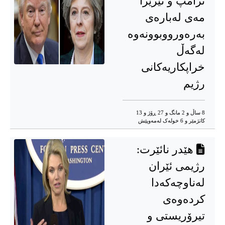
ترامپ و تێرێزا
مەی لەبارەی
بەرەورووبوونەوە
لەگەڵ
خراپکاریەکانی
رژیم
8 ساڵ و 2 مانگ و 27 ڕۆژ و 13
کاتژمێر و 6 خوله‌ک له‌مه‌وپێش‌
هێدر نائێرت:
رژیمی ئێران
لەناوچەکەدا
کردەوەی
تیرۆریستی و