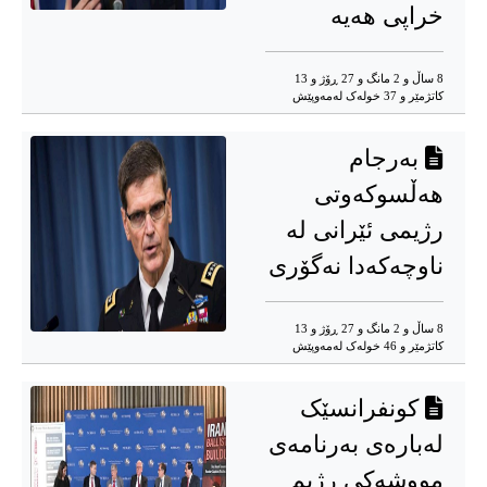
خراپی هەیە
8 ساڵ و 2 مانگ و 27 ڕۆژ و 13
کاتژمێر و 37 خوله‌ک له‌مه‌وپێش‌
بەرجام
هەڵسوکەوتی
رژیمی ئێرانی لە
ناوچەکەدا نەگۆری
8 ساڵ و 2 مانگ و 27 ڕۆژ و 13
کاتژمێر و 46 خوله‌ک له‌مه‌وپێش‌
کونفرانسێک
لەبارەی بەرنامەی
مووشەکی رژیم