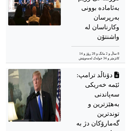
بەئامادە بوونی
بەرپرسان
وکارناسان لە
واشنتۆن
8 ساڵ و 2 مانگ و 28 ڕۆژ و 14
کاتژمێر و 34 خوله‌ک له‌مه‌وپێش‌
دۆناڵد ترامپ:
ئێمە خەریکی
سەپاندنی
بەهێزترین و
توندترین
گەمارۆکان دژ بە