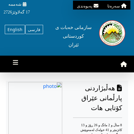
شه‌ممه‌
سه‌ره‌تا
په‌یوه‌ندی
17 گه‌لاوێژ2726
سازمانی خه‌بات ی
فارسی
English
کوردستانی
ئێران
هەڵبژاردنی
پارڵمانی عێراق
کۆتایی هات
8 ساڵ و 2 مانگ و 26 ڕۆژ و 13
کاتژمێر و 41 خوله‌ک له‌مه‌وپێش‌