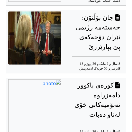
دەنگی خەباتی کوردستان
جان بۆڵتۆن:
حەستەمە رژیمی
ئێران دۆخەکەی
پێ بپارێزرێ
8 ساڵ و 2 مانگ و 26 ڕۆژ و 13
کاتژمێر و 56 خوله‌ک له‌مه‌وپێش‌
کورەی باکوور
دامەزراوە
ئەتۆمیەکانی خۆی
لەناو دەبات
8 ساڵ و 2 مانگ و 26 ڕۆژ و 14