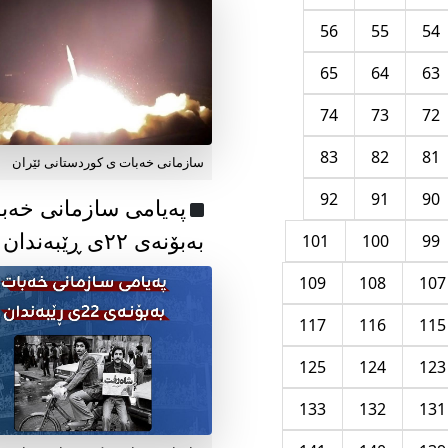
56
55
54
65
64
63
74
73
72
83
82
81
سازمانی خەبات ی کوردستانی ئێران
92
91
90
پەیامی سازمانی خەب
بەبۆنەی ۲۲ی ڕێبەندان
101
100
99
109
108
107
117
116
115
125
124
123
133
132
131