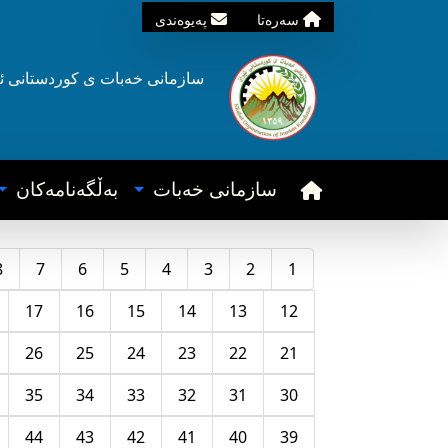
سه‌ره‌تا
په‌یوه‌ندی
سازمانی خه‌بات ی
کوردستانی
ئ
سازمانی خه‌بات
به‌ڵگه‌نامه‌کان
8
7
6
5
4
3
2
1
17
16
15
14
13
12
26
25
24
23
22
21
35
34
33
32
31
30
44
43
42
41
40
39