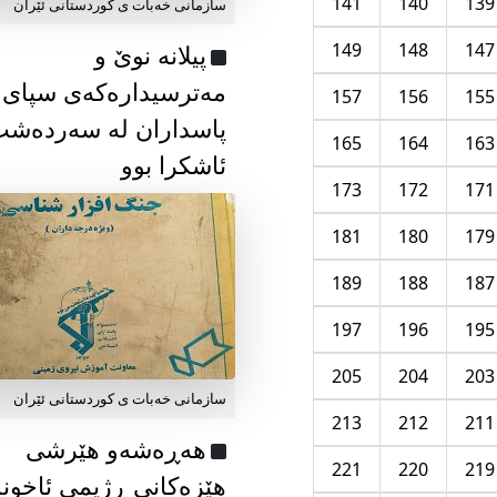
141
140
139
سازمانی خەبات ی كوردستانی ئێران
149
148
147
پیلانە نوێ و
مەترسیدارەکەی سپای
157
156
155
پاسداران لە سەردەش
165
164
163
ئاشکرا بوو
173
172
171
181
180
179
189
188
187
197
196
195
205
204
203
سازمانی خەبات ی كوردستانی ئێران
213
212
211
هەڕەشەو هێرشی
221
220
219
هێزەکانی ڕژیمی ئاخون