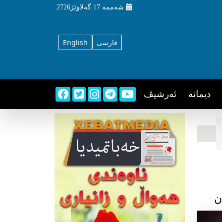
شه‌ممه‌
17 گه‌لاوێژ2726
فارسی
English
دیمانه
ئه‌رشیڤ
ن