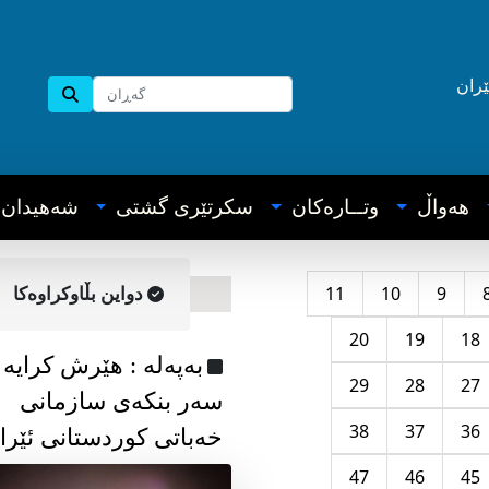
ێران
هه‌واڵ
وتــاره‌کان
سکرتێری گشتی
شه‌هیدان
11
10
9
دواین بڵاوکراوه‌کا
20
19
18
به‌په‌له‌ : هێرش کرایە
29
28
27
سەر بنکەی سازمانی
38
37
36
خەباتی کوردستانی ئێرا
47
46
45