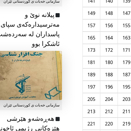
141
140
139
سازمانی خەبات ی كوردستانی ئێران
149
148
147
پیلانە نوێ و
مەترسیدارەکەی سپای
157
156
155
پاسداران لە سەردەش
165
164
163
ئاشکرا بوو
173
172
171
181
180
179
189
188
187
197
196
195
205
204
203
سازمانی خەبات ی كوردستانی ئێران
213
212
211
هەڕەشەو هێرشی
221
220
219
هێزەکانی ڕژیمی ئاخون