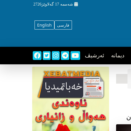
شه‌ممه‌
17 گه‌لاوێژ2726
فارسی
English
دیمانه
ئه‌رشیڤ
ن