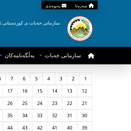
سه‌ره‌تا
په‌یوه‌ندی
سازمانی خه‌بات ی
کوردستانی
ئ
سازمانی خه‌بات
به‌ڵگه‌نامه‌کان
8
7
6
5
4
3
2
1
17
16
15
14
13
12
26
25
24
23
22
21
35
34
33
32
31
30
44
43
42
41
40
39