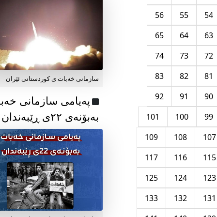
56
55
54
65
64
63
74
73
72
83
82
81
سازمانی خەبات ی کوردستانی ئێران
92
91
90
پەیامی سازمانی خەب
بەبۆنەی ۲۲ی ڕێبەندان
101
100
99
109
108
107
117
116
115
125
124
123
133
132
131