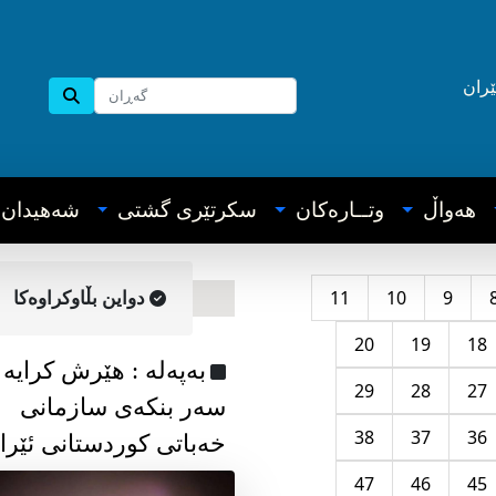
ێران
هه‌واڵ
وتــاره‌کان
سکرتێری گشتی
شه‌هیدان
11
10
9
دواین بڵاوکراوه‌کا
20
19
18
به‌په‌له‌ : هێرش کرایە
29
28
27
سەر بنکەی سازمانی
38
37
36
خەباتی کوردستانی ئێرا
47
46
45